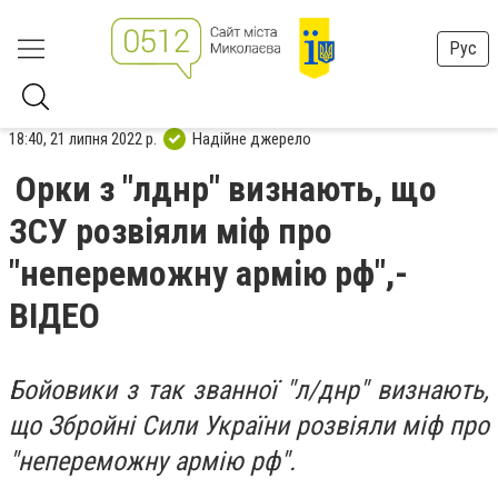
Рус
18:40, 21 липня 2022 р.
Надійне джерело
Орки з "лднр" визнають, що
ЗСУ розвіяли міф про
"непереможну армію рф",-
ВІДЕО
Бойовики з так званної "л/днр" визнають,
що Збройні Сили України розвіяли міф про
"непереможну армію рф".