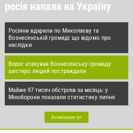
росія напала на Україну
Росіяни вдарили по Миколаєву та
Вознесенській громаді: що відомо про
наслідки
Ворог атакував Вознесенську громаду:
шестеро людей постраждали
Майже 97 тисяч обстрілів за місяць: у
Міноборони показали статистику липня
Всі матеріали тут