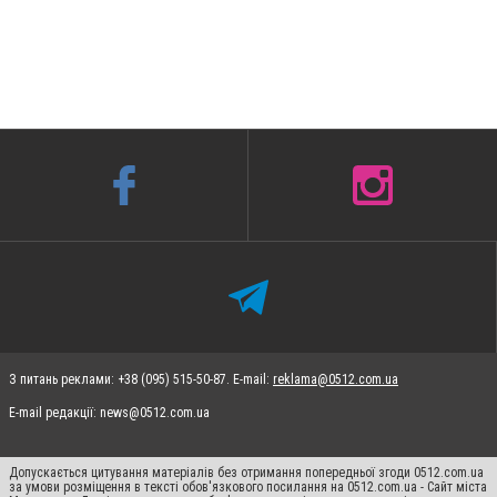
З питань реклами: +38 (095) 515-50-87. E-mail:
reklama@0512.com.ua
E-mail редакції:
news@0512.com.ua
Допускається цитування матеріалів без отримання попередньої згоди 0512.com.ua
за умови розміщення в тексті обов'язкового посилання на 0512.com.ua - Сайт міста