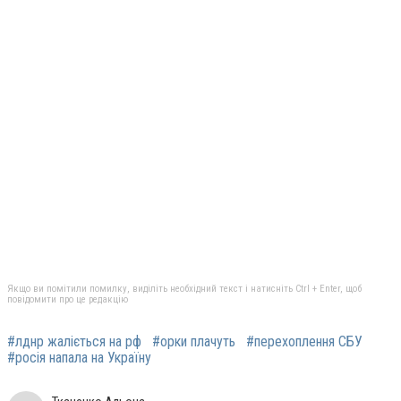
Якщо ви помітили помилку, виділіть необхідний текст і натисніть Ctrl + Enter, щоб
повідомити про це редакцію
#лднр жаліється на рф
#орки плачуть
#перехоплення СБУ
#росія напала на Україну