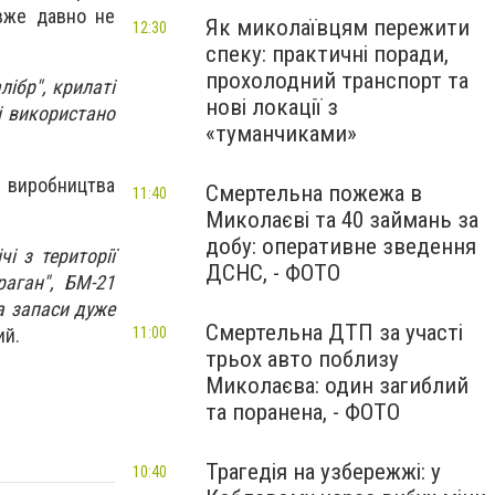
 вже давно не
Як миколаївцям пережити
12:30
спеку: практичні поради,
прохолодний транспорт та
лібр", крилаті
нові локації з
і використано
«туманчиками»
с виробництва
Смертельна пожежа в
11:40
Миколаєві та 40 займань за
добу: оперативне зведення
чі з території
ДСНС, - ФОТО
раган", БМ-21
 а запаси дуже
Смертельна ДТП за участі
ий.
11:00
трьох авто поблизу
Миколаєва: один загиблий
та поранена, - ФОТО
Трагедія на узбережжі: у
10:40