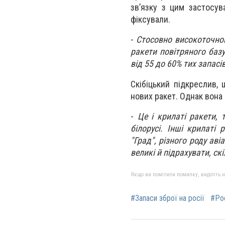
зв’язку з цим застосув
фіксували.
-
Стосовно високоточного
ракети повітряного баз
від 55 до 60% тих запасів
Скібіцький підкреслив,
нових ракет. Однак вона
-
Це і крилаті ракети, 
білорусі. Інші крилаті
"Град", різного роду ав
великі й підрахувати, с
Якщо ви помітили помилку, виділіть нео
#Запаси зброї на росії
#Рос