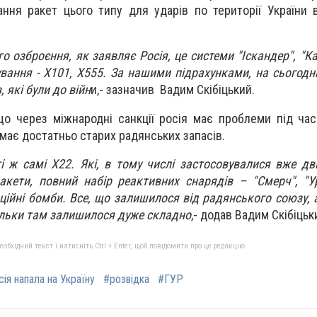
ання ракет цього типу для ударів по території України
 озброєння, як заявляє Росія, це системи "Іскандер", "Ка
ування - Х101, Х555. За нашими підрахунками, на сьогодн
, які були до війн
и,- зазначив Вадим Скібіцький.
 що через міжнародні санкції росія має проблеми під ча
 має достатньо старих радянських запасів.
ті ж самі Х22. Які, в тому числі застосовувалися вже дві
 ракети, повний набір реактивних снарядів – "Смерч", "У
іаційні бомби. Все, що залишилося від радянського союзу,
кільки там залишилося дуже складно
,- додав Вадим Скібіцьк
бхідний текст і натисніть Ctrl + Enter, щоб повідомити про це редакцію
ія напала на Україну
#розвідка
#ГУР