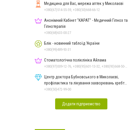
Медицина для Вас, мережа аптек у Миколаєві
+380(67)514-55-59, +380(50)668-66-12
Анонімний Кабінет "КАРАТ" - Медичний Гіпноз та
Гіпнотерапія
+380(68)633-00-27
Блік - новинний таблоїд України
+380(99)489-93-31
Стоматологічна поліклініка Айлама
+380(97)009-12-76, +380(95)601-13-32, +380(93)668-50-62, +380(51)259-06-88
Центр доктора Бубновського в Миколаєві,
профілактика та лікування захворювань хребта
і суглобів
+380(50)472-99-00
Додати підприємство