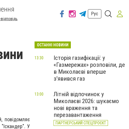
шення
Рус
-відповідь
ОСТАННІ НОВИНИ
вини
Історія газифікації: у
13:30
«Газмережах» розповіли, де
в Миколаєві вперше
з'явився газ
Літній відпочинок у
13:00
Миколаєві 2026: шукаємо
нові враження та
перезавантаження
й, повідомляє
ПАРТНЕРСЬКИЙ СПЕЦПРОЄКТ
"Іскандер". У