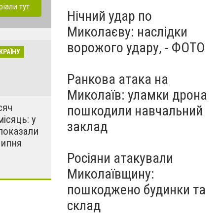
ріали тут
Нічний удар по
Миколаєву: наслідки
ворожого удару, - ФОТО
КРАЇНУ
Ранкова атака на
Миколаїв: уламки дрона
сяч
пошкодили навчальний
місяць: у
заклад
показали
липня
Росіяни атакували
Миколаївщину:
пошкоджено будинки та
склад