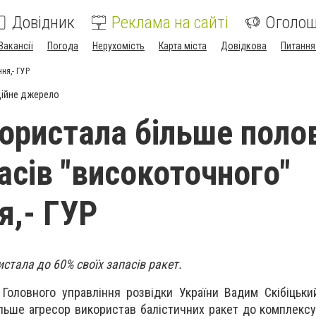
Довідник
Реклама на сайті
Оголо
Вакансії
Погода
Нерухомість
Карта міста
Довідкова
Питання
ня,- ГУР
ійне джерело
користала більше поло
асів "високоточного"
я,- ГУР
истала до 60% своїх запасів ракет.
Головного управління розвідки України Вадим Скібіцьки
льше агресор використав балістичних ракет до комплексу 