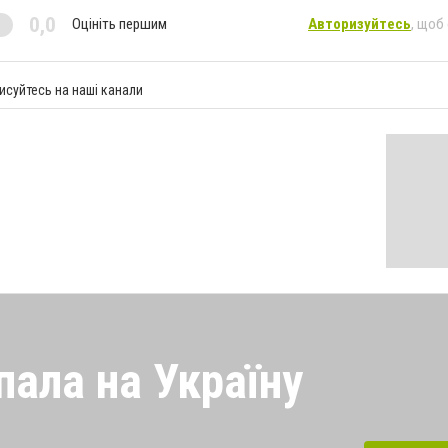
0,0
Оцініть першим
Авторизуйтесь
, щоб
исуйтесь на наші канали
пала на Україну
 напала на Україну під