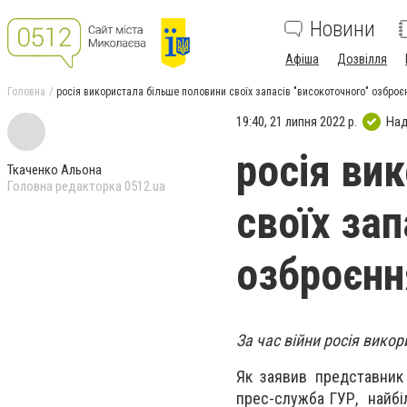
Новини
Афіша
Дозвілля
Головна
росія використала більше половини своїх запасів "високоточного" озброєн
19:40, 21 липня 2022 р.
Над
росія ви
Ткаченко Альона
Головна редакторка 0512.ua
своїх зап
озброєнн
За час війни росія викор
Як заявив представник 
прес-служба ГУР, найбі