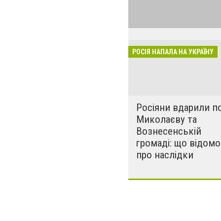
виглядом спецоп
обстрілюють бу
лікарні. Не гре
розкрадати буд
РОСІЯ НАПАЛА НА УКРАЇНУ
за нашу свободу
Росіяни вдарили п
Миколаєву та
Вознесенській
громаді: що відомо
про наслідки