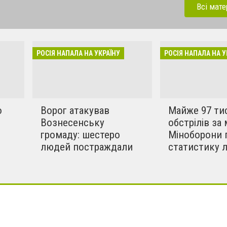
ерації. Зараз рашисти
Всі мате
динки, дитсадки,школи,
бують вбивати мирних та
инки в селах. Ми боремось
РОСІЯ НАПАЛА НА УКРАЇНУ
РОСІЯ НАПАЛА НА У
!!
о
Ворог атакував
Майже 97 ти
Вознесенську
обстрілів за 
громаду: шестеро
Міноборони 
людей постраждали
статистику 