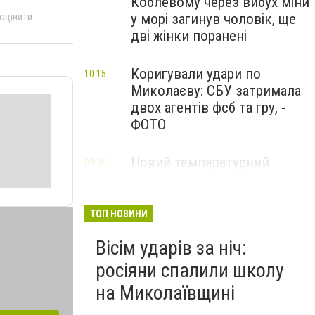
Коблевому через вибух міни
у морі загинув чоловік, ще
 оцінити
дві жінки поранені
Коригували удари по
10:15
Миколаєву: СБУ затримала
двох агентів фсб та гру, -
ФОТО
Новий температурний
09:30
рекорд: у Миколаєві
зафіксували спеку
ТОП НОВИНИ
Вісім ударів за ніч:
росіяни спалили школу
на Миколаївщині