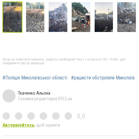
Якщо ви помітили помилку, виділіть необхідний текст і натисніть Ctrl + Enter, щоб
повідомити про це редакцію
#Поліція Миколаївської області
#рашисти обстріляли Миколаїв
Ткаченко Альона
Головна редакторка 0512.ua
0,0
Авторизуйтесь
, щоб оцінити