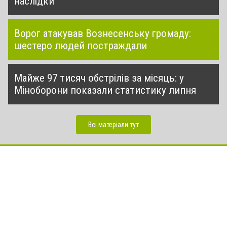
наслідки
Ворог атакував Вознесенську громаду:
шестеро людей постраждали
Майже 97 тисяч обстрілів за місяць: у
Міноборони показали статистику липня
Всі матеріали тут