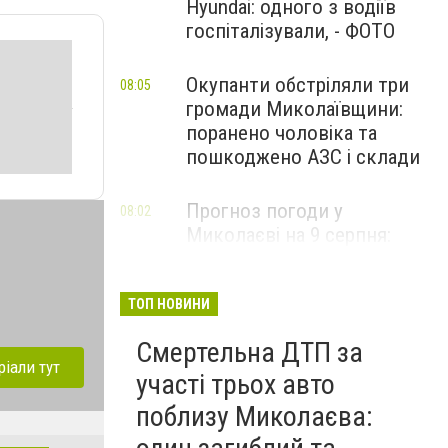
Hyundai: одного з водіїв
госпіталізували, - ФОТО
Окупанти обстріляли три
08:05
громади Миколаївщини:
поранено чоловіка та
пошкоджено АЗС і склади
Прогноз погоди у
08:02
Миколаєві на 9 серпня:
спекотний день з
невеликою хмарністю
ТОП НОВИНИ
Смертельна ДТП за
ріали тут
участі трьох авто
поблизу Миколаєва: