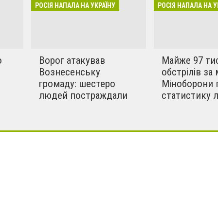
инки в селах. Ми боремось
РОСІЯ НАПАЛА НА УКРАЇНУ
РОСІЯ НАПАЛА НА У
!!
о
Ворог атакував
Майже 97 ти
Вознесенську
обстрілів за 
громаду: шестеро
Міноборони 
людей постраждали
статистику 