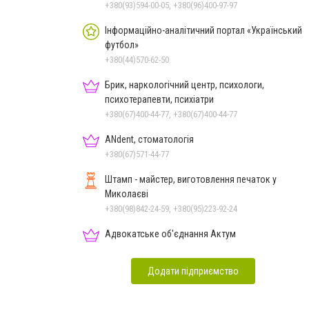
+380(93)594-00-05, +380(96)400-97-97
Інформаційно-аналітичний портал «Український
футбол»
+380(44)570-62-50
Брик, наркологічний центр, психологи,
психотерапевти, психіатри
+380(67)400-44-77, +380(67)400-44-77
ANdent, стоматологія
+380(67)571-44-77
Штамп - майстер, виготовлення печаток у
Миколаєві
+380(98)842-24-59, +380(95)223-92-24
Адвокатське об'єднання Актум
Додати підприємство