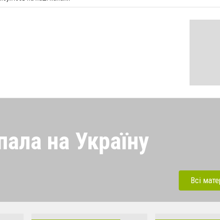
пала на Україну
 напала на Україну під
ерації. Зараз рашисти
Всі мате
динки, дитсадки,школи,
бують вбивати мирних та