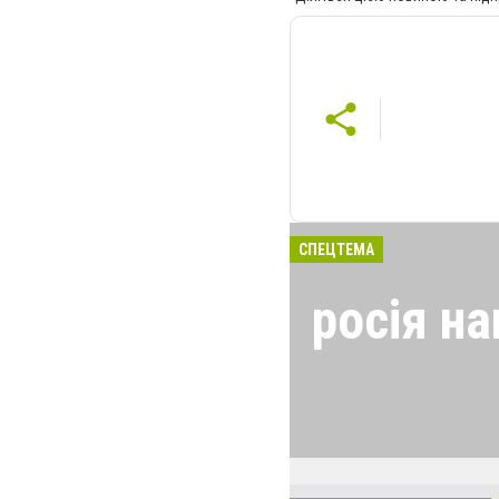
СПЕЦТЕМА
росія на
24 лютого росія
виглядом спецоп
обстрілюють бу
лікарні. Не гре