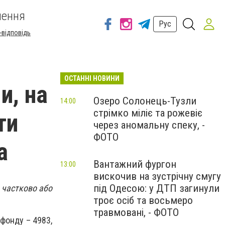
шення
Рус
-відповідь
ОСТАННІ НОВИНИ
и, на
Озеро Солонець-Тузли
14:00
стрімко міліє та рожевіє
ти
через аномальну спеку, -
ФОТО
а
Вантажний фургон
13:00
вискочив на зустрічну смугу
під Одесою: у ДТП загинули
 частково або
троє осіб та восьмеро
травмовані, - ФОТО
фонду – 4983,