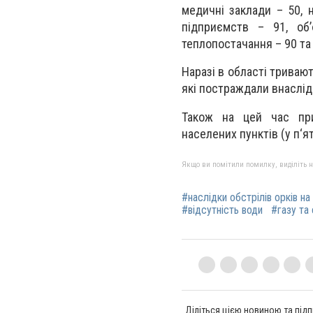
медичні заклади – 50, 
підприємств – 91, об
теплопостачання – 90 та і
Наразі в області триваю
які постраждали внаслід
Також на цей час при
населених пунктів (у п‘я
Якщо ви помітили помилку, виділіть нео
#наслідки обстрілів орків н
#відсутність води
#газу та 
Діліться цією новиною та підп