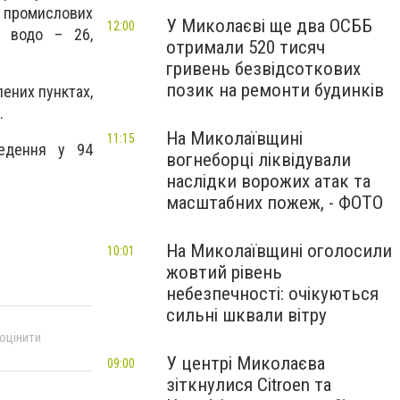
и промислових
У Миколаєві ще два ОСББ
12:00
, водо – 26,
отримали 520 тисяч
гривень безвідсоткових
позик на ремонти будинків
лених пунктах,
.
На Миколаївщині
11:15
ведення у 94
вогнеборці ліквідували
наслідки ворожих атак та
масштабних пожеж, - ФОТО
На Миколаївщині оголосили
10:01
жовтий рівень
небезпечності: очікуються
сильні шквали вітру
 оцінити
У центрі Миколаєва
09:00
зіткнулися Citroen та