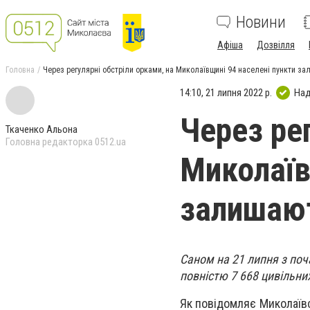
Новини
Афіша
Дозвілля
Головна
Через регулярні обстріли орками, на Миколаївщині 94 населені пункти за
14:10, 21 липня 2022 р.
Над
Через рег
Ткаченко Альона
Головна редакторка 0512.ua
Миколаїв
залишают
Саном на 21 липня з по
повністю 7 668 цивільних
Як повідомляє Миколаївс