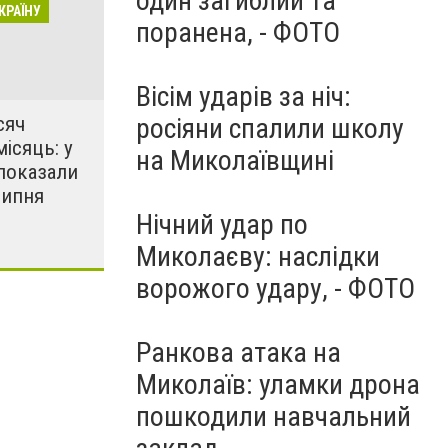
один загиблий та
КРАЇНУ
поранена, - ФОТО
Вісім ударів за ніч:
сяч
росіяни спалили школу
місяць: у
на Миколаївщині
показали
липня
Нічний удар по
Миколаєву: наслідки
ворожого удару, - ФОТО
Ранкова атака на
Миколаїв: уламки дрона
пошкодили навчальний