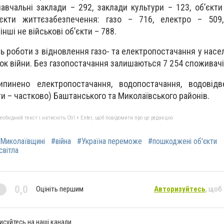
навчальні заклади – 292, заклади культури – 123, об’єкт
’єкти життєзабезпечення: газо – 716, електро – 509
нші не військові об’єкти – 788.
ть роботи з відновлення газо- та електропостачання у насе
ок війни. Без газопостачання залишаються 7 254 споживачі
пинено електропостачання, водопостачання, водовід
ти – частково) Баштанського та Миколаївського районів.
бхідний текст і натисніть Ctrl + Enter, щоб повідомити про це редакцію
а Миколаївщині
#війна
#Україна переможе
#пошкоджені об'єкти
світла
0,0
Оцініть першим
Авторизуйтесь
, щоб
исуйтесь на наші канали