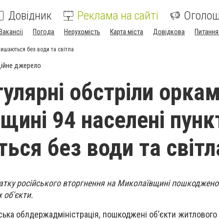
Довідник
Реклама на сайті
Оголо
Вакансії
Погода
Нерухомість
Карта міста
Довідкова
Питання
лишаються без води та світла
ійне джерело
улярні обстріли оркам
щині 94 населені пунк
ься без води та світл
чатку російського вторгнення на Миколаївщині пошкоджено
 об'єкти.
ька облдержадміністрація, пошкоджені об’єкти житлового 