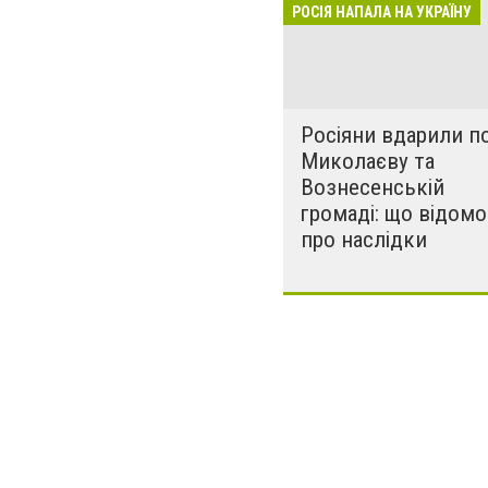
розкрадати буд
РОСІЯ НАПАЛА НА УКРАЇНУ
за нашу свободу
Росіяни вдарили п
Миколаєву та
Вознесенській
громаді: що відомо
про наслідки