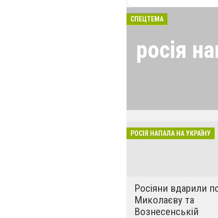
СПЕЦТЕМА
росія на
24 лютого росія
виглядом спецоп
обстрілюють бу
лікарні. Не гре
розкрадати буд
РОСІЯ НАПАЛА НА УКРАЇНУ
за нашу свободу
Росіяни вдарили п
Миколаєву та
Вознесенській