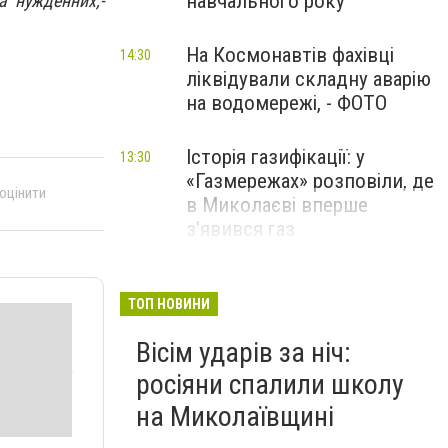
навчального року
а нужденних,-
На Космонавтів фахівці
14:30
ліквідували складну аварію
на водомережі, - ФОТО
Історія газифікації: у
13:30
«Газмережах» розповіли, де
 оцінити
в Миколаєві вперше
з'явився газ
Літній відпочинок у
13:00
Миколаєві 2026: шукаємо
ТОП НОВИНИ
нові враження та
Вісім ударів за ніч:
перезавантаження
росіяни спалили школу
ПАРТНЕРСЬКИЙ СПЕЦПРОЄКТ
на Миколаївщині