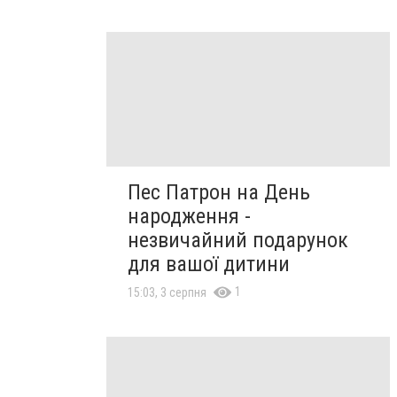
Пес Патрон на День
народження -
незвичайний подарунок
для вашої дитини
1
15:03, 3 серпня