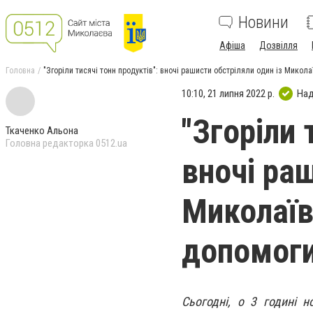
Новини
Афіша
Дозвілля
Головна
"Згоріли тисячі тонн продуктів": вночі рашисти обстріляли один із Микола
10:10, 21 липня 2022 р.
Над
"Згоріли 
Ткаченко Альона
Головна редакторка 0512.ua
вночі раш
Миколаїв
допомоги
Сьогодні, о 3 годині н