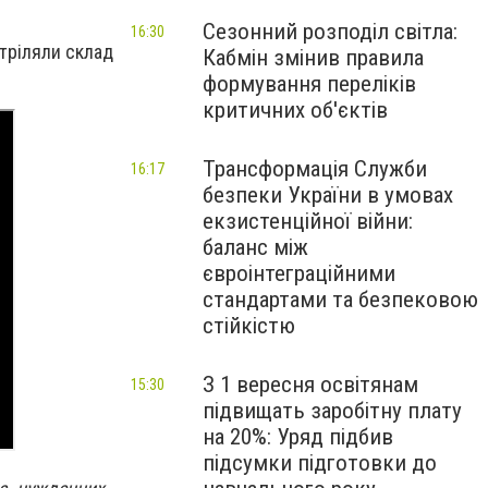
Сезонний розподіл світла:
16:30
стріляли склад
Кабмін змінив правила
формування переліків
критичних об'єктів
Трансформація Служби
16:17
безпеки України в умовах
екзистенційної війни:
баланс між
євроінтеграційними
стандартами та безпековою
стійкістю
З 1 вересня освітянам
15:30
підвищать заробітну плату
на 20%: Уряд підбив
підсумки підготовки до