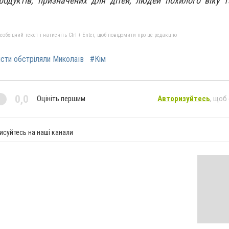
продуктів, призначених для дітей, людей похилого віку т
бхідний текст і натисніть Ctrl + Enter, щоб повідомити про це редакцію
сти обстріляли Миколаїв
#Кім
0,0
Оцініть першим
Авторизуйтесь
, щоб
исуйтесь на наші канали