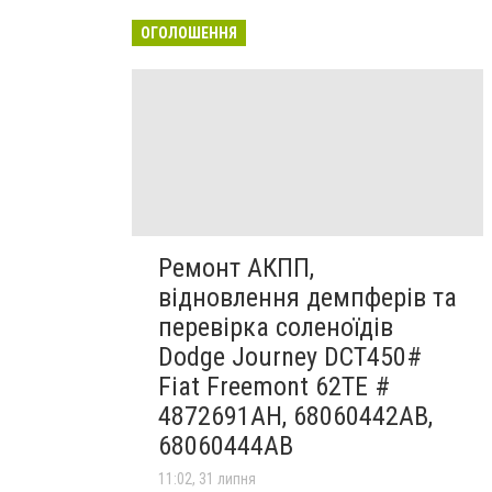
ОГОЛОШЕННЯ
Ремонт АКПП,
відновлення демпферів та
перевірка соленоїдів
Dodge Journey DCT450#
Fiat Freemont 62TE #
4872691AH, 68060442AB,
68060444AB
11:02, 31 липня