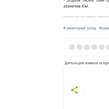
- Згоріли тисячі тонн 
зазначив Кім.
Якщо ви помітили помилку, виділіть нео
#гуманітарний склад
#раши
Діліться цією новиною та підп