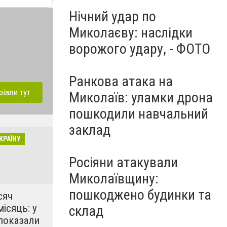
Нічний удар по
Миколаєву: наслідки
ворожого удару, - ФОТО
Ранкова атака на
ріали тут
Миколаїв: уламки дрона
пошкодили навчальний
заклад
КРАЇНУ
Росіяни атакували
Миколаївщину:
пошкоджено будинки та
сяч
місяць: у
склад
показали