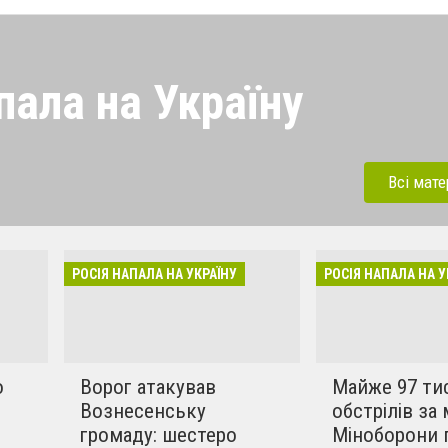
пала на Україну
 напала на Україну під
ерації. Зараз рашисти
Всі мате
динки, дитсадки,школи,
бують вбивати мирних та
инки в селах. Ми боремось
РОСІЯ НАПАЛА НА УКРАЇНУ
РОСІЯ НАПАЛА НА У
!!
о
Ворог атакував
Майже 97 ти
Вознесенську
обстрілів за 
громаду: шестеро
Міноборони 