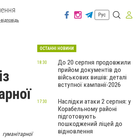
шення
Рус
-відповідь
ОСТАННІ НОВИНИ
:
До 20 серпня продовжили
18:30
прийом документів до
із
військових вишів: деталі
вступної кампанії-2026
арної
Наслідки атаки 2 серпня: у
17:30
Корабельному районі
підготовують
пошкоджений ліцей до
відновлення
 гуманітарної