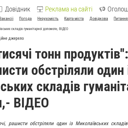
Довідник
Реклама на сайті
Оголо
Вакансії
Погода
Нерухомість
Карта міста
Довідкова
Питання
ївських складів гуманітарної допомоги,- ВІДЕО
ійне джерело
тисячі тонн продуктів"
исти обстріляли один 
ських складів гуманіт
,- ВІДЕО
очі, рашисти обстріляли один із Миколаївських складів