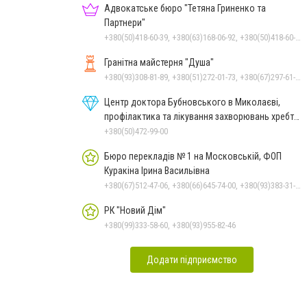
Адвокатське бюро "Тетяна Гриненко та
Партнери"
+380(50)418-60-39, +380(63)168-06-92, +380(50)418-60-39
Гранітна майстерня "Душа"
+380(93)308-81-89, +380(51)272-01-73, +380(67)297-61-89, +38(093) 308-81-96
Центр доктора Бубновського в Миколаєві,
профілактика та лікування захворювань хребта
і суглобів
+380(50)472-99-00
Бюро перекладів № 1 на Московській, ФОП
Куракіна Ірина Васильівна
+380(67)512-47-06, +380(66)645-74-00, +380(93)383-31-61, +380(95)629-25-06, +380(66)645-74-00
РК "Новий Дім"
+380(99)333-58-60, +380(93)955-82-46
Додати підприємство