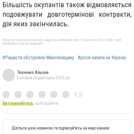
Більшість окупантів також відмовляється
подовжувати довготермінові контракти,
дія яких закінчилась.
Якщо ви помітили помилку, виділіть необхідний текст і натисніть Ctrl + Enter, щоб
повідомити про це редакцію
#Рашисти обстріляли Миколаївщину
#росія напала на Україну
Ткаченко Альона
Головна редакторка 0512.ua
0,0
Авторизуйтесь
, щоб оцінити
Діліться цією новиною та підписуйтесь на наші канали