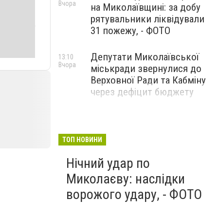
Вчора
на Миколаївщині: за добу
рятувальники ліквідували
31 пожежу, - ФОТО
Депутати Миколаївської
13:10
Вчора
міськради звернулися до
Верховної Ради та Кабміну
через дефіцит бюджету
ТОП НОВИНИ
Нічний удар по
Миколаєву: наслідки
ворожого удару, - ФОТО