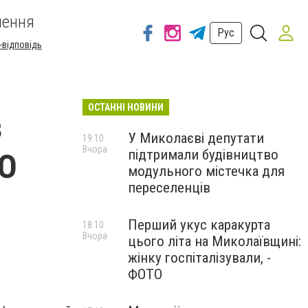
шення
Рус
-відповідь
ОСТАННІ НОВИНИ
з
У Миколаєві депутати
19:10
Вчора
підтримали будівництво
ЗО
модульного містечка для
переселенців
Перший укус каракурта
18:10
Вчора
цього літа на Миколаївщині:
жінку госпіталізували, -
ФОТО