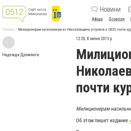
Новини
Афіша
Дозвілля
Головна
Милиционерам-насильникам из Николаевщины устроили в СИЗО почти ку
12:20, 8 липня 2013 р.
Милицио
Надежда Дремлюга
Николае
почти ку
Милиционерам-насильник
Об этом пишет издание