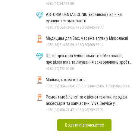
+380(44)247-13-80
ASTORIA DENTAL CLINIC Українська клініка
сучасної стоматології
+380(93)564-73-05, +380(66)845-78-77
Медицина для Вас, мережа аптек у Миколаєві
+380(67)514-55-59, +380(50)668-66-12
Центр доктора Бубновського в Миколаєві,
профілактика та лікування захворювань хребта
і суглобів
+380(50)472-99-00
Мальва, стоматологія
+380(67)584-23-84, +38(0512)44-32-05, +380(99)538-33-25, +380(63)977-35-54
Ремонт мобільної та офісної техніки, продаж
аксесуарів та запчастин, Viva Service у
Миколаєві
+380(93)108-74-47, +380(95)759-77-72
Додати підприємство