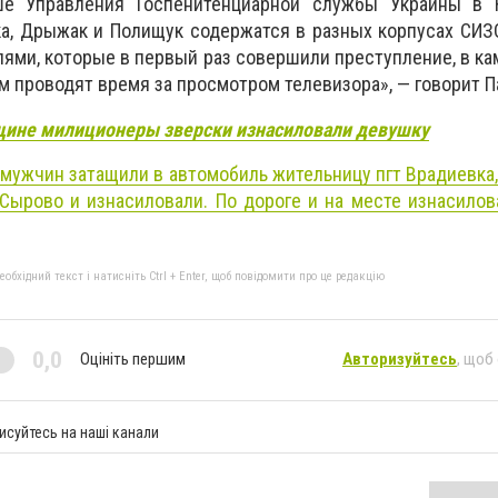
ше Управления Госпенитенциарной службы Украины в 
а, Дрыжак и Полищук содержатся в разных корпусах СИЗ
лями, которые в первый раз совершили преступление, в ка
м проводят время за просмотром телевизора», — говорит П
щине милиционеры зверски изнасиловали девушку
 мужчин затащили в автомобиль жительницу пгт Врадиевка,
Сырово и изнасиловали. По дороге и на месте изнасило
бхідний текст і натисніть Ctrl + Enter, щоб повідомити про це редакцію
0,0
Оцініть першим
Авторизуйтесь
, щоб
исуйтесь на наші канали