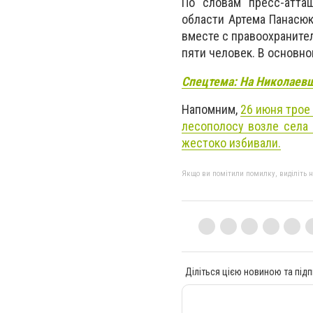
По словам пресс-атта
области Артема Панасюк
вместе с правоохраните
пяти человек. В основно
Спецтема: На Николаев
Напомним,
26 июня трое
лесополосу возле села 
жестоко избивали.
Якщо ви помітили помилку, виділіть нео
Діліться цією новиною та підп