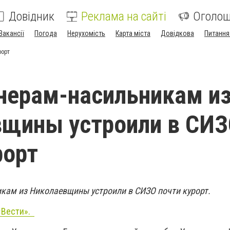
Довідник
Реклама на сайті
Оголо
Вакансії
Погода
Нерухомість
Карта міста
Довідкова
Питання
рорт
нерам-насильникам и
вщины устроили в СИ
рорт
ам из Николаевщины устроили в СИЗО почти курорт.
«Вести».