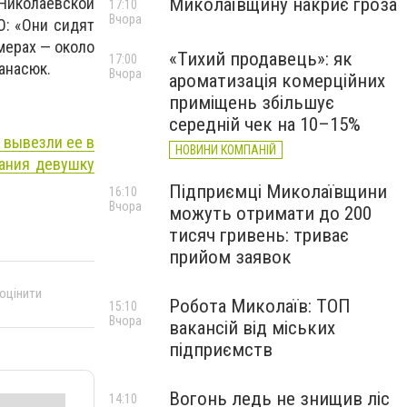
Миколаївщину накриє гроза
Николаевской
17:10
Вчора
О: «Они сидят
мерах — около
«Тихий продавець»: як
17:00
анасюк.
Вчора
ароматизація комерційних
приміщень збільшує
середній чек на 10–15%
 вывезли ее в
НОВИНИ КОМПАНІЙ
вания девушку
Підприємці Миколаївщини
16:10
Вчора
можуть отримати до 200
тисяч гривень: триває
прийом заявок
 оцінити
Робота Миколаїв: ТОП
15:10
Вчора
вакансій від міських
підприємств
Вогонь ледь не знищив ліс
14:10