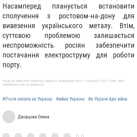
Насамперед планується встановити
сполучення з ростовом-на-дону для
вивезення українського металу. Втім,
суттєвою проблемою залишається
неспроможність росіян забезпечити
постачання електроструму для роботи
порту.
Якщо ви помітили помилку, виділіть необхідний текст і натисніть Ctrl + Enter, щоб
повідомити про це редакцію
#Росія напала на Україну
#війна Україна
#в Україні йде війна
Дворцова Олена
0,0