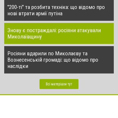
"200-ті" та розбита техніка: що відомо про
нові втрати армії путіна
Знову є постраждалі: росіяни атакували
Миколаївщину
Росіяни вдарили по Миколаєву та
Вознесенській громаді: що відомо про
наслідки
Всі матеріали тут