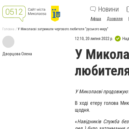
Новини
Афіша
Дозвілля
Головна
У Миколаєві затримали чергового любителя "руського миру"
12:10, 20 липня 2022 р.
Над
У Микола
Дворцова Олена
любителя
У Миколаєві продовжують
В ході етеру голова Мик
щодня.
«
Навідників Служба без
ред.) було затримання о