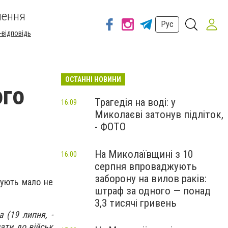
шення
Рус
-відповідь
ОСТАННІ НОВИНИ
ого
Трагедія на воді: у
16:09
Миколаєві затонув підліток,
- ФОТО
На Миколаївщині з 10
16:00
серпня впроваджують
заборону на вилов раків:
мують мало не
штраф за одного — понад
3,3 тисячі гривень
 (19 липня, -
ати до військ