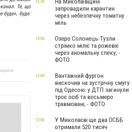
На Миколаївщині
15:30
канал. Те, що
запровадили карантин
е буде», буде.
через небезпечну томатну
міль
Озеро Солонець-Тузли
14:00
стрімко міліє та рожевіє
через аномальну спеку, -
ФОТО
 оцінити
Вантажний фургон
13:00
вискочив на зустрічну смугу
під Одесою: у ДТП загинули
троє осіб та восьмеро
травмовані, - ФОТО
У Миколаєві ще два ОСББ
12:00
отримали 520 тисяч