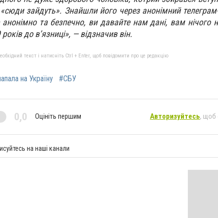
 «сюди зайдуть». Знайшли його через анонімний телеграм-
 анонімно та безпечно, ви давайте нам дані, вам нічого н
 років до в’язниці», — відзначив він.
бхідний текст і натисніть Ctrl + Enter, щоб повідомити про це редакцію
напала на Україну
#СБУ
0,0
Оцініть першим
Авторизуйтесь
, щоб
исуйтесь на наші канали