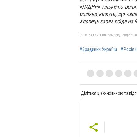
«Л/ДНР» тільки-но вони
росіяни кажуть, що «все
Хлопець зараз поїде на 9
Якщо ви помітили помилку, виділіть нео
#Зрадники України
#Росія 
Діліться цією новиною та підп