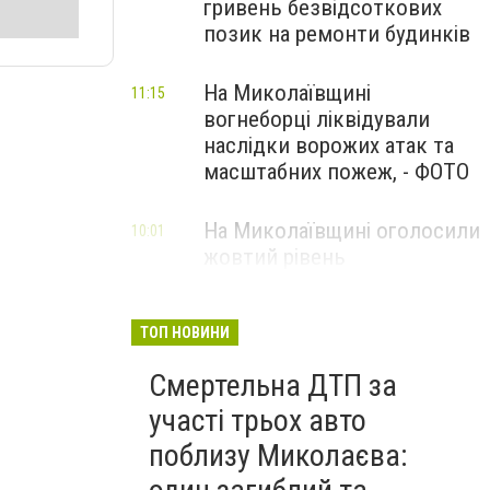
гривень безвідсоткових
позик на ремонти будинків
На Миколаївщині
11:15
вогнеборці ліквідували
наслідки ворожих атак та
масштабних пожеж, - ФОТО
На Миколаївщині оголосили
10:01
жовтий рівень
небезпечності: очікуються
сильні шквали вітру
ТОП НОВИНИ
Смертельна ДТП за
участі трьох авто
поблизу Миколаєва: