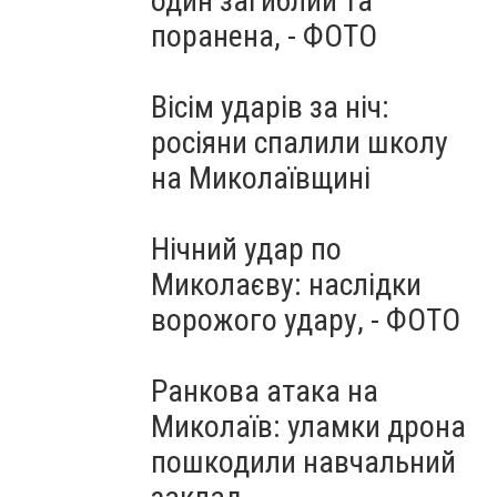
один загиблий та
поранена, - ФОТО
Вісім ударів за ніч:
росіяни спалили школу
на Миколаївщині
Нічний удар по
Миколаєву: наслідки
ворожого удару, - ФОТО
Ранкова атака на
Миколаїв: уламки дрона
пошкодили навчальний