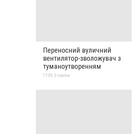
Переносний вуличний
вентилятор-зволожувач з
туманоутворенням
17:09, 5 серпня