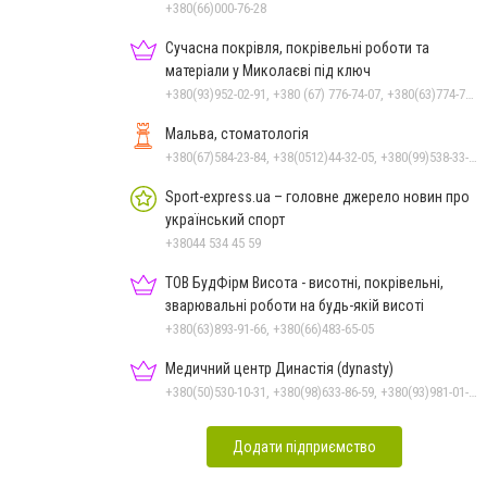
+380(66)000-76-28
Сучасна покрівля, покрівельні роботи та
матеріали у Миколаєві під ключ
+380(93)952-02-91, +380 (67) 776-74-07, +380(63)774-77-47
Мальва, стоматологія
+380(67)584-23-84, +38(0512)44-32-05, +380(99)538-33-25, +380(63)977-35-54
Sport-express.ua – головне джерело новин про
український спорт
+38044 534 45 59
ТОВ БудФірм Висота - висотні, покрівельні,
зварювальні роботи на будь-якій висоті
+380(63)893-91-66, +380(66)483-65-05
Медичний центр Династія (dynasty)
+380(50)530-10-31, +380(98)633-86-59, +380(93)981-01-61
Додати підприємство