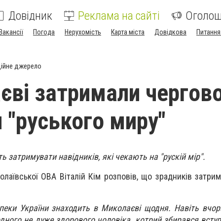
Довідник
Реклама на сайті
Оголо
Вакансії
Погода
Нерухомість
Карта міста
Довідкова
Питання
ійне джерело
єві затримали чергов
 "руського миру"
 затримувати навідників, які чекають на "рускій мір".
олаївської ОВА Віталій Кім розповів, що зрадників затри
пеки України знаходить в Миколаєві щодня. Навіть вчора
дного не дуже здорового чоловіка, котрий збирався вступ