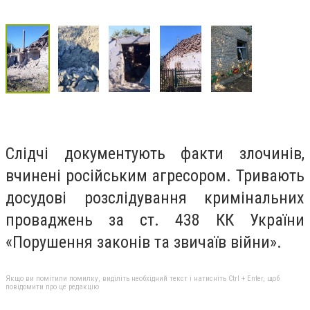
Слідчі документують факти злочинів,
вчинені російським агресором. Тривають
досудові розслідування кримінальних
проваджень за ст. 438 КК України
«Порушення законів та звичаїв війни».
Якщо ви помітили помилку, виділіть необхідний текст і натисніть Ctrl + Enter, щоб
повідомити про це редакцію