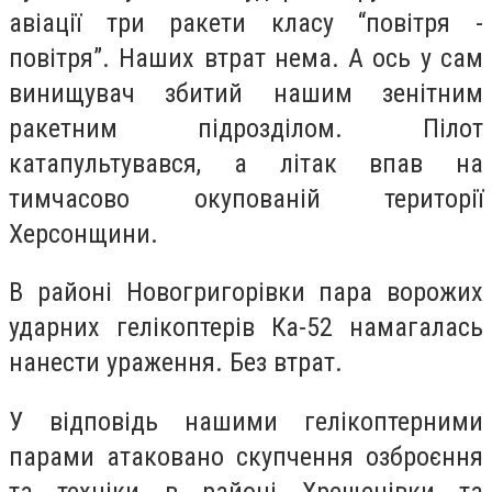
авіації три ракети класу “повітря -
повітря”. Наших втрат нема. А ось у сам
винищувач збитий нашим зенітним
ракетним підрозділом. Пілот
катапультувався, а літак впав на
тимчасово окупованій території
Херсонщини.
В районі Новогригорівки пара ворожих
ударних гелікоптерів Ка-52 намагалась
нанести ураження. Без втрат.
У відповідь нашими гелікоптерними
парами атаковано скупчення озброєння
та техніки в районі Хрещенівки та