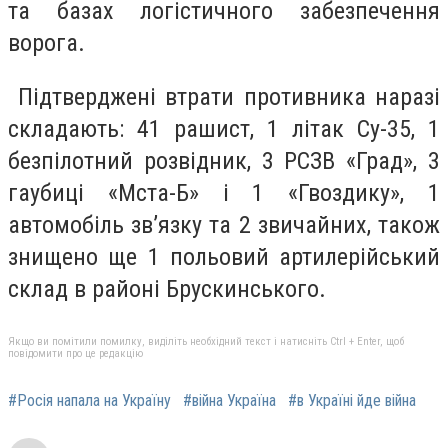
та базах логістичного забезпечення
ворога.
Підтверджені втрати противника наразі
складають: 41 рашист, 1 літак Су-35, 1
безпілотний розвідник, 3 РСЗВ «Град», 3
гаубиці «Мста-Б» і 1 «Гвоздику», 1
автомобіль зв’язку та 2 звичайних, також
знищено ще 1 польовий артилерійський
склад в районі Брускинського.
Якщо ви помітили помилку, виділіть необхідний текст і натисніть Ctrl + Enter, щоб
повідомити про це редакцію
#Росія напала на Україну
#війна Україна
#в Україні йде війна