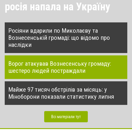
росія напала на Україну
Росіяни вдарили по Миколаєву та
Вознесенській громаді: що відомо про
наслідки
Ворог атакував Вознесенську громаду:
шестеро людей постраждали
Майже 97 тисяч обстрілів за місяць: у
Міноборони показали статистику липня
Всі матеріали тут