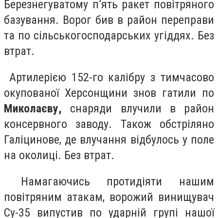
Березнегуватому п’ять ракет повітряного
базування. Ворог бив в район переправи
та по сільськогосподарських угіддях. Без
втрат.
Артилерією 152-го калібру з тимчасово
окупованої Херсонщини знов гатили по
Миколаєву,
снаряди влучили в район
консервного заводу. Також обстріляно
Галіцинове, де влучання відбулось у поле
на околиці. Без втрат.
Намагаючись протидіяти нашим
повітряним атакам, ворожий винищувач
Су-35 випустив по ударній групі нашої