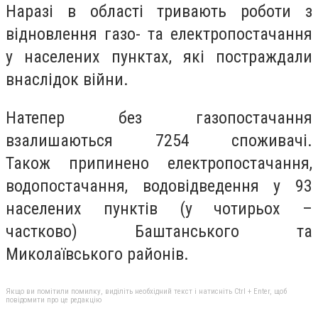
Наразі в області тривають роботи з
відновлення газо- та електропостачання
у населених пунктах, які постраждали
внаслідок війни.
Натепер без газопостачання
взалишаються 7254 споживачі.
Також припинено електропостачання,
водопостачання, водовідведення у 93
населених пунктів (у чотирьох –
частково) Баштанського та
Миколаївського районів.
Якщо ви помітили помилку, виділіть необхідний текст і натисніть Ctrl + Enter, щоб
повідомити про це редакцію