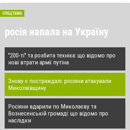
СПЕЦТЕМА
росія напала на Україну
"200-ті" та розбита техніка: що відомо про
нові втрати армії путіна
Знову є постраждалі: росіяни атакували
Миколаївщину
Росіяни вдарили по Миколаєву та
Вознесенській громаді: що відомо про
наслідки