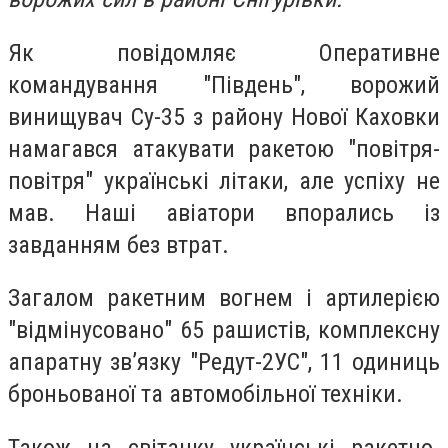
Як повідомляє Оперативне
командування "Південь", ворожий
винищувач Су-35 з району Нової Каховки
намагався атакувати ракетою "повітря-
повітря" українські літаки, але успіху не
мав. Наші авіатори впорались із
завданням без втрат.
Загалом ракетним вогнем і артилерією
"відмінусовано" 65 рашистів, комплексну
апаратну зв’язку "Редут-2УС",
11
одиниць
броньованої та автомобільної техніки.
Також на світанку українські ракетно-