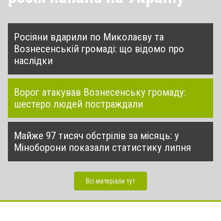
Росіяни вдарили по Миколаєву та
Вознесенській громаді: що відомо про
наслідки
Ворог атакував Вознесенську громаду:
шестеро людей постраждали
Майже 97 тисяч обстрілів за місяць: у
Міноборони показали статистику липня
Всі матеріали тут