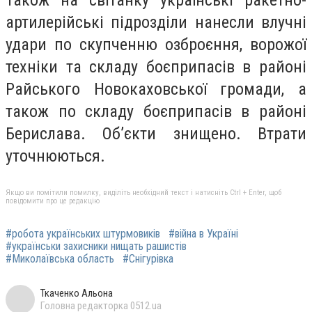
артилерійські підрозділи нанесли влучні
удари по скупченню озброєння, ворожої
техніки та складу боєприпасів в районі
Райського Новокаховської громади, а
також по складу боєприпасів в районі
Берислава. Об’єкти знищено. Втрати
уточнюються.
Якщо ви помітили помилку, виділіть необхідний текст і натисніть Ctrl + Enter, щоб
повідомити про це редакцію
#робота українських штурмовиків
#війна в Україні
#українськи захисники нищать рашистів
#Миколаївська область
#Снігурівка
Ткаченко Альона
Головна редакторка 0512.ua