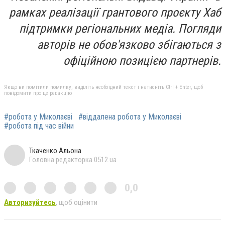
рамках реалізації грантового проєкту Хаб
підтримки регіональних медіа. Погляди
авторів не обов'язково збігаються з
офіційною позицією партнерів.
Якщо ви помітили помилку, виділіть необхідний текст і натисніть Ctrl + Enter, щоб
повідомити про це редакцію
#робота у Миколаєві
#віддалена робота у Миколаєві
#робота під час війни
Ткаченко Альона
Головна редакторка 0512.ua
0,0
Авторизуйтесь
, щоб оцінити