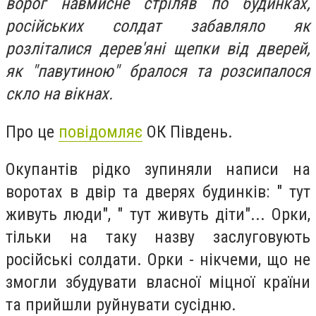
ворог навмисне стріляв по будинках,
російських солдат забавляло як
розліталися дерев'яні щепки від дверей,
як "павутиною" бралося та розсипалося
скло на вікнах.
Про це
повідомляє
ОК Південь.
Окупантів рідко зупиняли написи на
воротах в двір та дверях будинків: " тут
живуть люди", " тут живуть діти"... Орки,
тільки на таку назву заслуговують
російські солдати. Орки - нікчеми, що не
змогли збудувати власної міцної країни
та прийшли руйнувати сусідню.