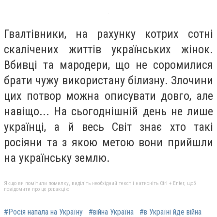
Гвалтівники, на рахунку котрих сотні
скалічених життів українських жінок.
Вбивці та мародери, що не соромилися
брати чужу використану білизну. Злочини
цих потвор можна описувати довго, але
навіщо... На сьогоднішній день не лише
українці, а й весь Світ знає хто такі
росіяни та з якою метою вони прийшли
на українську землю.
Якщо ви помітили помилку, виділіть необхідний текст і натисніть Ctrl + Enter, щоб
повідомити про це редакцію
#Росія напала на Україну
#війна Україна
#в Україні йде війна