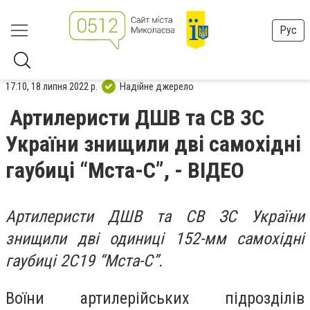
Рус
17:10, 18 липня 2022 р.
Надійне джерело
Артилеристи ДШВ та СВ ЗС
України знищили дві самохідні
гаубиці “Мста-С”, - ВІДЕО
Артилеристи ДШВ та СВ ЗС України
знищили дві одиниці 152-мм самохідні
гаубиці 2С19 “Мста-С”.
Воїни артилерійських підрозділів