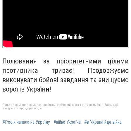
Полювання за пріоритетними цілями
противника триває! Продовжуємо
виконувати бойові завдання та знищуємо
ворогів України!
Якщо ви помітили помилку, виділіть необхідний текст і натисніть Ctrl + Enter, щоб
повідомити про це редакцію
#Росія напала на Україну
#війна Україна
#в Україні йде війна