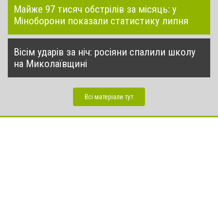
Майже 97 тисяч обстрілів за місяць: у
Міноборони показали статистику липня
Вісім ударів за ніч: росіяни спалили школу
на Миколаївщині
Всі матеріали тут