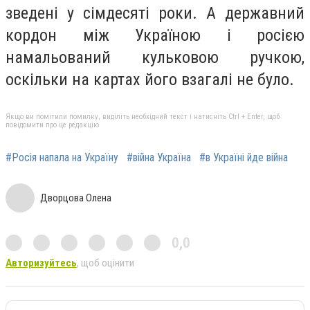
зведені у сімдесяті роки. А державний
кордон між Україною і росією
намальований кульковою ручкою,
оскільки на картах його взагалі не було.
Якщо ви помітили помилку, виділіть необхідний текст і натисніть Ctrl + Enter, щоб
повідомити про це редакцію
#Росія напала на Україну
#війна Україна
#в Україні йде війна
Дворцова Олена
0,0
Авторизуйтесь
, щоб оцінити