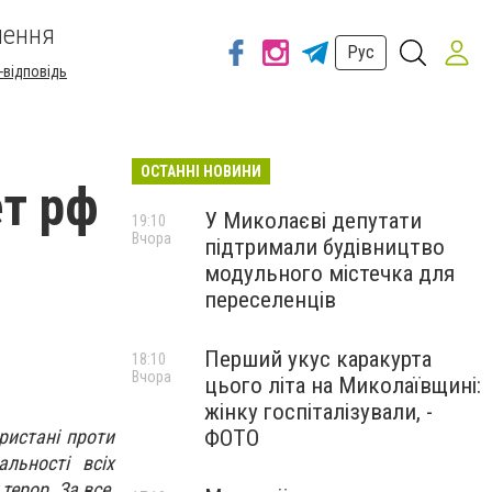
шення
Рус
-відповідь
ОСТАННІ НОВИНИ
ет рф
У Миколаєві депутати
19:10
Вчора
підтримали будівництво
модульного містечка для
переселенців
Перший укус каракурта
18:10
Вчора
цього літа на Миколаївщині:
жінку госпіталізували, -
ФОТО
ристані проти
льності всіх
терор. За все,