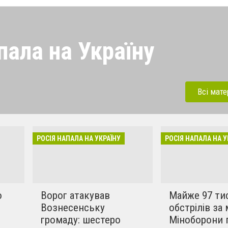
пала на Україну
 напала на Україну під
ерації. Зараз рашисти
Всі мате
динки, дитсадки,школи,
бують вбивати мирних та
инки в селах. Ми боремось
РОСІЯ НАПАЛА НА УКРАЇНУ
РОСІЯ НАПАЛА НА У
!!
о
Ворог атакував
Майже 97 ти
Вознесенську
обстрілів за 
громаду: шестеро
Міноборони 