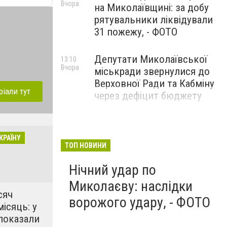
Вчора
на Миколаївщині: за добу
рятувальники ліквідували
31 пожежу, - ФОТО
Депутати Миколаївської
13:10
Вчора
міськради звернулися до
Верховної Ради та Кабміну
ріали тут
через дефіцит бюджету
КРАЇНУ
ТОП НОВИНИ
Нічний удар по
Миколаєву: наслідки
сяч
ворожого удару, - ФОТО
місяць: у
показали