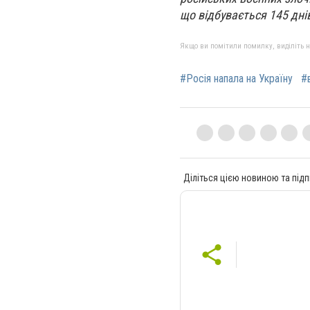
що відбувається 145 днів 
Якщо ви помітили помилку, виділіть нео
#Росія напала на Україну
#
Діліться цією новиною та підп