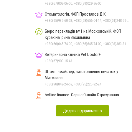
+380(67)009-06-00, +380(99)029-96-00
Стоматологія, ФОП Простяков Д.К.
+380(95)939-60-53, +380(98)656-04-14, +380(51)248-99-08, +380(50)159-88-74
Бюро перекладів № 1 на Московській, ФОП
Куракіна Ірина Васильівна
+380(66)645-74-00, +380(66)645-74-00, +380(93)383-31-61, +380(95)629-25-06, +380(67)512-47-06
Ветеринарна клініка Vet.Doctor+
+380(67)900-15-43
Штамп - майстер, виготовлення печаток у
Миколаєві
+380(98)842-24-59, +380(95)223-92-24
hotline.finance: Сервіс Онлайн Страхування
Додати підприємство