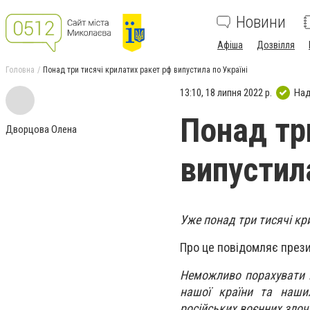
Новини
Афіша
Дозвілля
Головна
Понад три тисячі крилатих ракет рф випустила по Україні
13:10, 18 липня 2022 р.
Над
Понад тр
Дворцова Олена
випустила
Уже понад три тисячі кр
Про це повідомляє през
Неможливо порахувати кі
нашої країни та наши
російських воєнних злочи