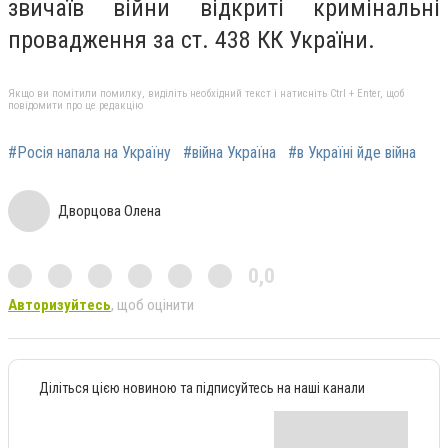
звичаїв війни відкриті кримінальні
провадження за ст. 438 КК України.
Якщо ви помітили помилку, виділіть необхідний текст і натисніть Ctrl + Enter, щоб
повідомити про це редакцію
#Росія напала на Україну
#війна Україна
#в Україні йде війна
Дворцова Олена
0,0
Авторизуйтесь
, щоб оцінити
Діліться цією новиною та підписуйтесь на наші канали