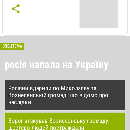
СПЕЦТЕМА
росія напала на Україну
Росіяни вдарили по Миколаєву та
Вознесенській громаді: що відомо про
наслідки
Ворог атакував Вознесенську громаду:
шестеро людей постраждали