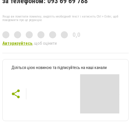
за телефоном: 093 69 69 788
Якщо ви помітили помилку, виділіть необхідний текст і натисніть Ctrl + Enter, щоб
повідомити про це редакцію
0,0
Авторизуйтесь
, щоб оцінити
Діліться цією новиною та підписуйтесь на наші канали