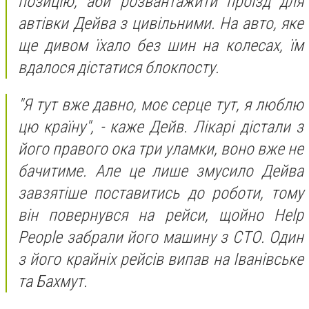
позицію, аби розвантажити проїзд для
автівки Дейва з цивільними. На авто, яке
ще дивом їхало без шин на колесах, їм
вдалося дістатися блокпосту.
"Я тут вже давно, моє серце тут, я люблю
цю країну", - каже Дейв. Лікарі дістали з
його правого ока три уламки, воно вже не
бачитиме. Але це лише змусило Дейва
завзятіше поставитись до роботи, тому
він повернувся на рейси, щойно Help
People забрали його машину з СТО. Один
з його крайніх рейсів випав на Іванівське
та Бахмут.