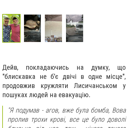
Дейв, покладаючись на думку, що
"блискавка не б'є двічі в одне місце",
продовжив кружляти Лисичанськом у
пошуках людей на евакуацію.
"Я подумав - агов, вже була бомба, Вова
пролив трохи крові, все це було доволі