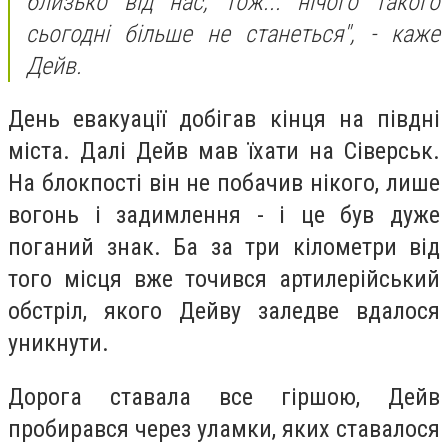
близько від нас, тож... нічого такого
сьогодні більше не станеться", - каже
Дейв.
День евакуації добігав кінця на півдні
міста. Далі Дейв мав їхати на Сіверськ.
На блокпості він не побачив нікого, лише
вогонь і задимлення - і це був дуже
поганий знак. Ба за три кілометри від
того місця вже точився артилерійський
обстріл, якого Дейву заледве вдалося
уникнути.
Дорога ставала все гіршою, Дейв
пробирався через уламки, яких ставалося