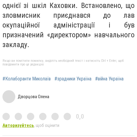
однієї зі шкіл Каховки. Встановлено, що
зловмисник приєднався до лав
окупаційної адміністрації і був
призначений «директором» навчального
закладу.
Якщо ви помітили помилку, виділіть необхідний текст і натисніть Ctrl + Enter, щоб
повідомити про це редакцію
#Колаборанти Миколаїв
#зрадники Україна
#війна Україна
Дворцова Олена
0,0
Авторизуйтесь
, щоб оцінити