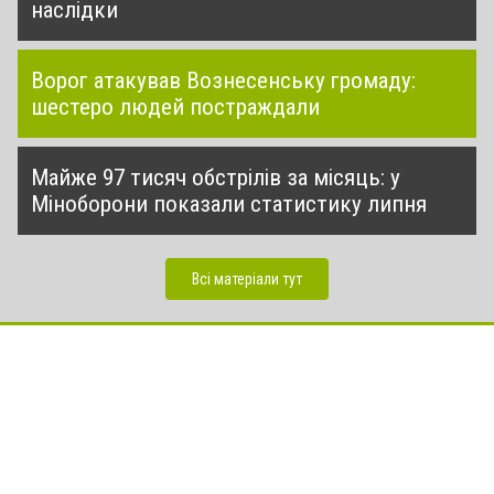
наслідки
Ворог атакував Вознесенську громаду:
шестеро людей постраждали
Майже 97 тисяч обстрілів за місяць: у
Міноборони показали статистику липня
Всі матеріали тут