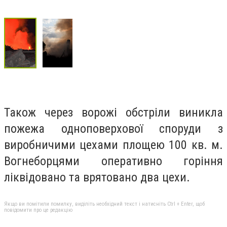
Також через ворожі обстріли виникла
пожежа одноповерхової споруди з
виробничими цехами площею 100 кв. м.
Вогнеборцями оперативно горіння
ліквідовано та врятовано два цехи.
Якщо ви помітили помилку, виділіть необхідний текст і натисніть Ctrl + Enter, щоб
повідомити про це редакцію