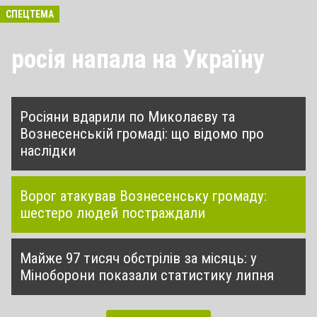
СПЕЦТЕМА
росія напала на Україну
Росіяни вдарили по Миколаєву та
Вознесенській громаді: що відомо про
наслідки
Ворог атакував Вознесенську громаду:
шестеро людей постраждали
Майже 97 тисяч обстрілів за місяць: у
Міноборони показали статистику липня