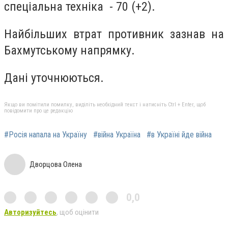
спеціальна техніка - 70 (+2).
Найбільших втрат противник зазнав на
Бахмутському напрямку.
Дані уточнюються.
Якщо ви помітили помилку, виділіть необхідний текст і натисніть Ctrl + Enter, щоб
повідомити про це редакцію
#Росія напала на Україну
#війна Україна
#в Україні йде війна
Дворцова Олена
0,0
Авторизуйтесь
, щоб оцінити