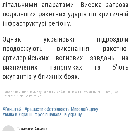
літальними апаратами. Висока загроза
подальших ракетних ударів по критичній
інфраструктурі регіону.
Однак українські підрозділи
продовжують виконання ракетно-
артилерійських вогневих завдань на
визначених напрямках та б’ють
окупантів у ближніх боях.
Якщо ви помітили помилку, виділіть необхідний текст і натисніть Ctrl + Enter, щоб
повідомити про це редакцію
#Генштаб
#рашисти обстрілюють Миколаївщину
#війна в Україні
#росія напала на україну
Ткаченко Альона