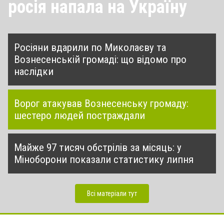
росія напала на Україну
Росіяни вдарили по Миколаєву та
Вознесенській громаді: що відомо про
наслідки
Ворог атакував Вознесенську громаду:
шестеро людей постраждали
Майже 97 тисяч обстрілів за місяць: у
Міноборони показали статистику липня
Всі матеріали тут