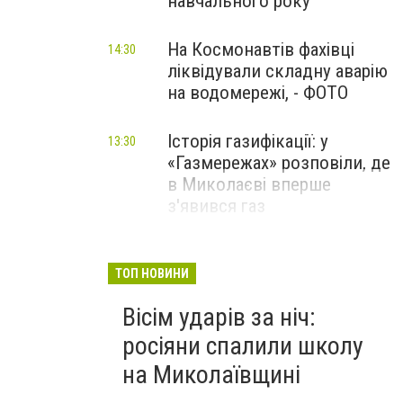
навчального року
На Космонавтів фахівці
14:30
ліквідували складну аварію
на водомережі, - ФОТО
Історія газифікації: у
13:30
«Газмережах» розповіли, де
в Миколаєві вперше
з'явився газ
Літній відпочинок у
13:00
Миколаєві 2026: шукаємо
ТОП НОВИНИ
нові враження та
Вісім ударів за ніч:
перезавантаження
росіяни спалили школу
ПАРТНЕРСЬКИЙ СПЕЦПРОЄКТ
на Миколаївщині