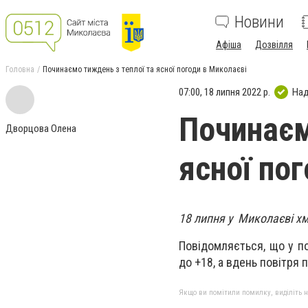
Новини
Афіша
Дозвілля
Головна
Починаємо тиждень з теплої та ясної погоди в Миколаєві
07:00, 18 липня 2022 р.
Над
Починаєм
Дворцова Олена
ясної по
18 липня у Миколаєві хм
Повідомляється, що у п
до +18, а вдень повітря 
Якщо ви помітили помилку, виділіть нео