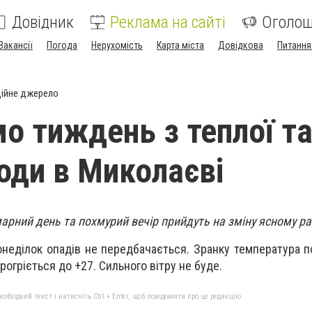
Довідник
Реклама на сайті
Оголо
Вакансії
Погода
Нерухомість
Карта міста
Довідкова
Питання
ійне джерело
о тиждень з теплої т
годи в Миколаєві
арний день та похмурий вечір прийдуть на зміну ясному ра
онеділок опадів не передбачається. Зранку температура п
прогріється до +27. Сильного вітру не буде.
бхідний текст і натисніть Ctrl + Enter, щоб повідомити про це редакцію