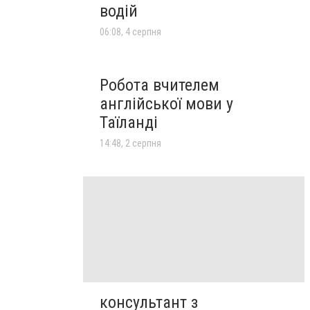
водій
06:08, 4 серпня
Робота вчителем
англійської мови у
Таїланді
14:48, 2 серпня
консультант з