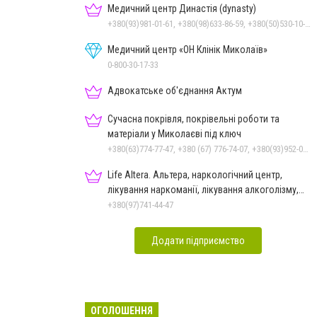
Медичний центр Династія (dynasty)
+380(93)981-01-61, +380(98)633-86-59, +380(50)530-10-31
Медичний центр «ОН Клінік Миколаїв»
0-800-30-17-33
Адвокатське об'єднання Актум
Сучасна покрівля, покрівельні роботи та
матеріали у Миколаєві під ключ
+380(63)774-77-47, +380 (67) 776-74-07, +380(93)952-02-91
Life Altera. Альтера, наркологічний центр,
лікування наркоманії, лікування алкоголізму,
зняття ломки
+380(97)741-44-47
Додати підприємство
ОГОЛОШЕННЯ