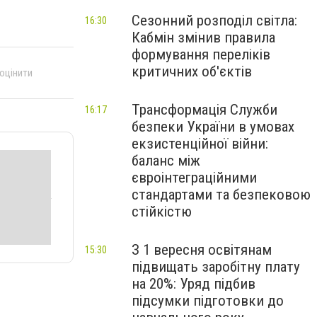
Сезонний розподіл світла:
16:30
Кабмін змінив правила
формування переліків
критичних об'єктів
 оцінити
Трансформація Служби
16:17
безпеки України в умовах
екзистенційної війни:
баланс між
євроінтеграційними
стандартами та безпековою
стійкістю
З 1 вересня освітянам
15:30
підвищать заробітну плату
на 20%: Уряд підбив
підсумки підготовки до