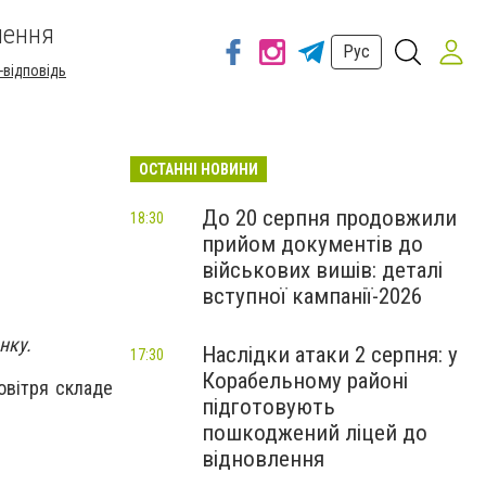
шення
Рус
-відповідь
ОСТАННІ НОВИНИ
а
До 20 серпня продовжили
18:30
прийом документів до
військових вишів: деталі
вступної кампанії-2026
нку.
Наслідки атаки 2 серпня: у
17:30
Корабельному районі
овітря складе
підготовують
пошкоджений ліцей до
відновлення