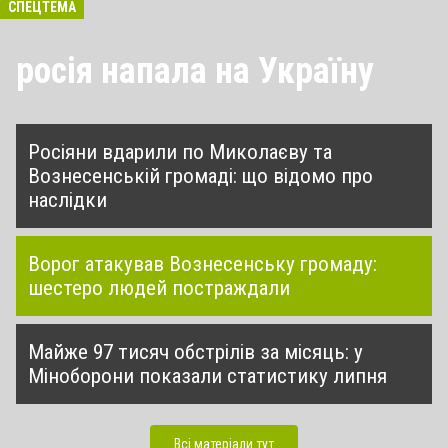
СПЕЦТЕМА
росія напала на Україну
Росіяни вдарили по Миколаєву та
Вознесенській громаді: що відомо про
наслідки
Ворог атакував Вознесенську громаду:
шестеро людей постраждали
Майже 97 тисяч обстрілів за місяць: у
Міноборони показали статистику липня
Всі матеріали тут