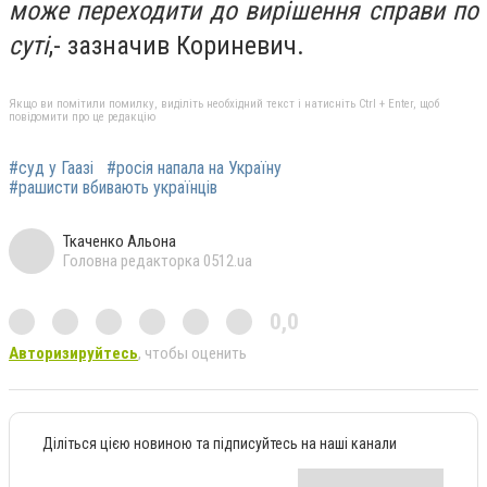
може переходити до вирішення справи по
суті
,- зазначив Кориневич.
Якщо ви помітили помилку, виділіть необхідний текст і натисніть Ctrl + Enter, щоб
повідомити про це редакцію
#суд у Гаазі
#росія напала на Україну
#рашисти вбивають українців
Ткаченко Альона
Головна редакторка 0512.ua
0,0
Авторизируйтесь
, чтобы оценить
Діліться цією новиною та підписуйтесь на наші канали