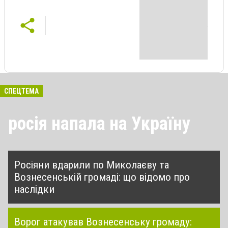
СПЕЦТЕМА
росія напала на Україну
Росіяни вдарили по Миколаєву та
Вознесенській громаді: що відомо про
наслідки
Ворог атакував Вознесенську громаду: