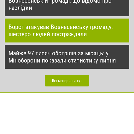
Вознесенській громаді: що відомо про
наслідки
Ворог атакував Вознесенську громаду:
шестеро людей постраждали
Майже 97 тисяч обстрілів за місяць: у
Міноборони показали статистику липня
Всі матеріали тут