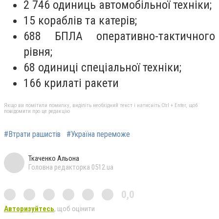
2 746 одиниць автомобільної техніки;
15 кораблів та катерів;
688 БПЛА оперативно-тактичного
рівня;
68 одиниці спеціальної техніки;
166 крилаті ракети
Якщо ви помітили помилку, виділіть необхідний текст і натисніть Ctrl + Enter, щоб
повідомити про це редакцію
#Втрати рашистів
#Україна переможе
Ткаченко Альона
Головна редакторка 0512.ua
0,0
Авторизуйтесь
, щоб оцінити