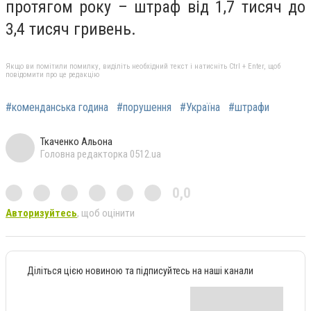
протягом року – штраф від 1,7 тисяч до
3,4 тисяч гривень.
Якщо ви помітили помилку, виділіть необхідний текст і натисніть Ctrl + Enter, щоб
повідомити про це редакцію
#коменданська година
#порушення
#Україна
#штрафи
Ткаченко Альона
Головна редакторка 0512.ua
0,0
Авторизуйтесь
, щоб оцінити
Діліться цією новиною та підписуйтесь на наші канали