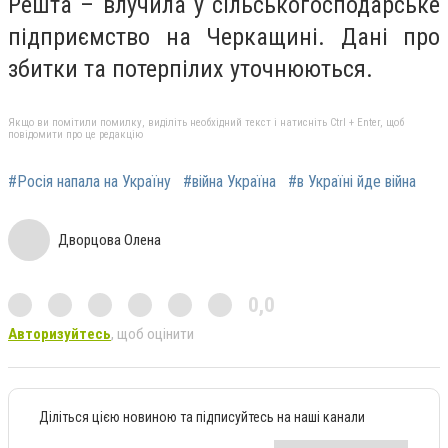
Решта – влучила у сільськогосподарське
підприємство на Черкащині. Дані про
збитки та потерпілих уточнюються.
Якщо ви помітили помилку, виділіть необхідний текст і натисніть Ctrl + Enter, щоб
повідомити про це редакцію
#Росія напала на Україну
#війна Україна
#в Україні йде війна
Дворцова Олена
0,0
Авторизуйтесь
, щоб оцінити
Діліться цією новиною та підписуйтесь на наші канали