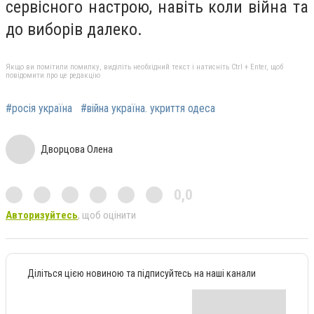
сервісного настрою, навіть коли війна та
до виборів далеко.
Якщо ви помітили помилку, виділіть необхідний текст і натисніть Ctrl + Enter, щоб
повідомити про це редакцію
#росія україна
#війна україна. укриття одеса
Дворцова Олена
0,0
Авторизуйтесь
, щоб оцінити
Діліться цією новиною та підписуйтесь на наші канали