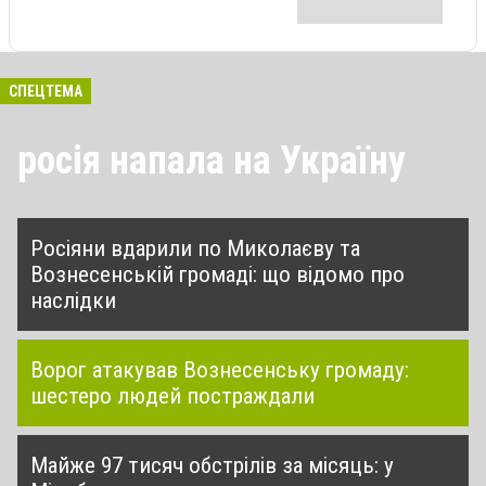
СПЕЦТЕМА
росія напала на Україну
Росіяни вдарили по Миколаєву та
Вознесенській громаді: що відомо про
наслідки
Ворог атакував Вознесенську громаду:
шестеро людей постраждали
Майже 97 тисяч обстрілів за місяць: у