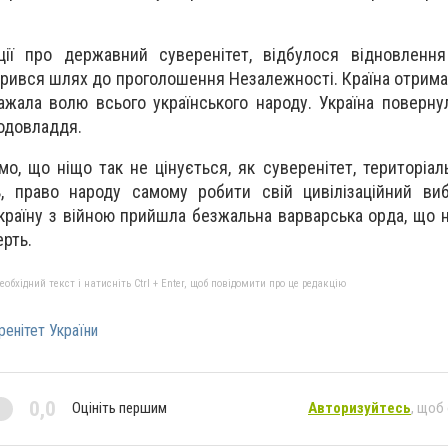
ії про державний суверенітет, відбулося відновлення 
рився шлях до проголошення Незалежності. Країна отримал
ажала волю всього українського народу. Україна поверну
ародовладдя.
о, що ніщо так не цінується, як суверенітет, територіаль
ь, право народу самому робити свій цивілізаційний ви
ю країну з війною прийшла безжальна варварська орда, що 
ерть.
бхідний текст і натисніть Ctrl + Enter, щоб повідомити про це редакцію
ренітет України
0,0
Оцініть першим
Авторизуйтесь
, щоб