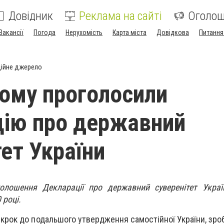
Довідник
Реклама на сайті
Оголо
Вакансії
Погода
Нерухомість
Карта міста
Довідкова
Питання
ійне джерело
тому проголосили
ію про державний
тет України
лошення Декларації про державний суверенітет Україн
 році.
крок до подальшого утвердження самостійної України, зро