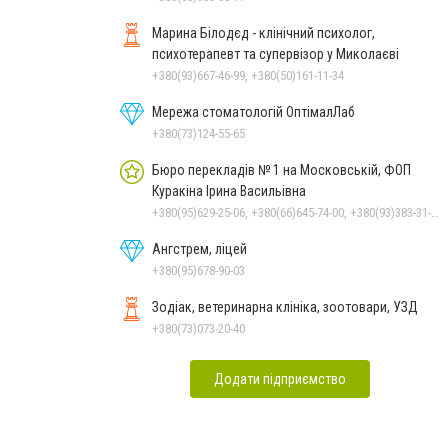
Марина Білодєд - клінічний психолог,
психотерапевт та супервізор у Миколаєві
+380(93)667-46-99, +380(50)161-11-34
Мережа стоматологій ОптімалЛаб
+380(73)124-55-65
Бюро перекладів № 1 на Московській, ФОП
Куракіна Ірина Васильівна
+380(95)629-25-06, +380(66)645-74-00, +380(93)383-31-61, +380(67)512-47-06, +380(66)645-74-00
Ангстрем, ліцей
+380(95)678-90-03
Зодіак, ветеринарна клініка, зоотовари, УЗД
+380(73)073-20-40
Додати підприємство