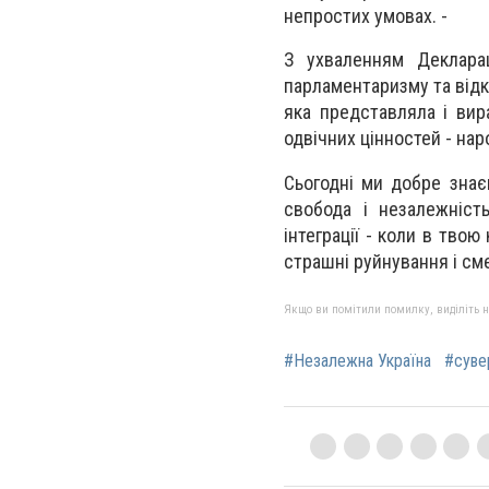
непростих умовах. -
З ухваленням Декларац
парламентаризму та відк
яка представляла і вир
одвічних цінностей - н
Сьогодні ми добре знаєм
свобода і незалежніст
інтеграції - коли в тво
страшні руйнування і см
Якщо ви помітили помилку, виділіть нео
#Незалежна Україна
#суве