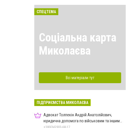
СПЕЦТЕМА
Соціальна карта
Миколаєва
Всі матеріали тут
ПІДПРИЄМСТВА МИКОЛАЄВА
Адвокат Толпекін Андрій Анатолійович,
юридична допомога по військовим та іншим
справам
+380(66)903-68-17