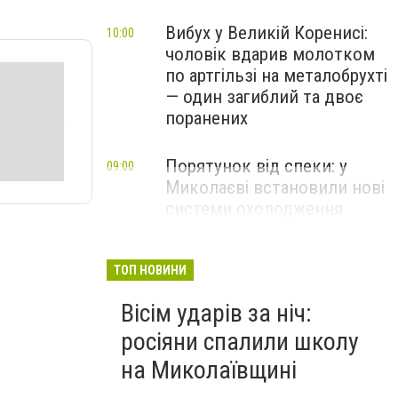
Вибух у Великій Коренисі:
10:00
чоловік вдарив молотком
по артгільзі на металобрухті
— один загиблий та двоє
поранених
Порятунок від спеки: у
09:00
Миколаєві встановили нові
системи охолодження
повітря
ТОП НОВИНИ
Вісім ударів за ніч:
росіяни спалили школу
на Миколаївщині