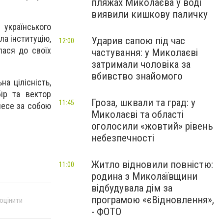
пляжах Миколаєва у воді
виявили кишкову паличку
українського
а інституцію,
Ударив сапою під час
12:00
лася до своїх
частування: у Миколаєві
затримали чоловіка за
вбивство знайомого
на цілісність,
бір та вектор
Гроза, шквали та град: у
11:45
несе за собою
Миколаєві та області
оголосили «жовтий» рівень
небезпечності
Житло відновили повністю:
11:00
родина з Миколаївщини
відбудувала дім за
програмою «єВідновлення»,
 оцінити
- ФОТО