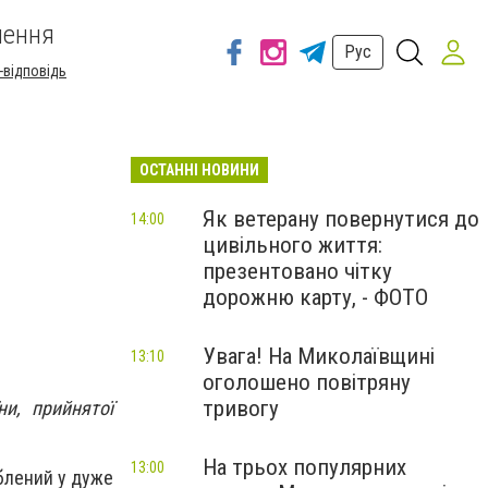
шення
Рус
-відповідь
ОСТАННІ НОВИНИ
Як ветерану повернутися до
14:00
цивільного життя:
презентовано чітку
дорожню карту, - ФОТО
Увага! На Миколаївщині
13:10
оголошено повітряну
тривогу
и, прийнятої
На трьох популярних
13:00
блений у дуже