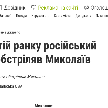
Довідник
Реклама на сайті
Оголо
Вакансії
Погода
Нерухомість
Карта міста
Довідкова
Питання
ійне джерело
тій ранку російський
обстріляв Миколаїв
сти обстріляли Миколаїв.
лаївська ОВА.
Миколаїв: