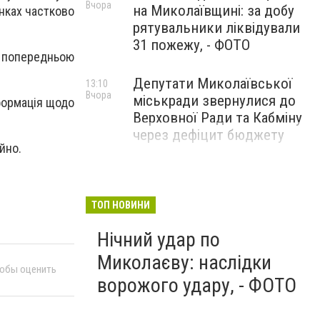
Вчора
на Миколаївщині: за добу
нках частково
рятувальники ліквідували
31 пожежу, - ФОТО
а попередньою
Депутати Миколаївської
13:10
Вчора
міськради звернулися до
нформація щодо
Верховної Ради та Кабміну
через дефіцит бюджету
йно.
ТОП НОВИНИ
Нічний удар по
Миколаєву: наслідки
тобы оценить
ворожого удару, - ФОТО