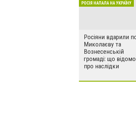
розкрадати буд
РОСІЯ НАПАЛА НА УКРАЇНУ
за нашу свободу
Росіяни вдарили п
Миколаєву та
Вознесенській
громаді: що відомо
про наслідки