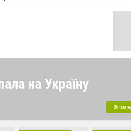
пала на Україну
 напала на Україну під
ерації. Зараз рашисти
Всі мате
динки, дитсадки,школи,
бують вбивати мирних та