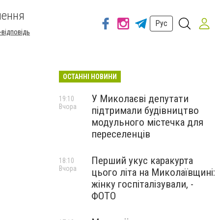
шення
Рус
-відповідь
ОСТАННІ НОВИНИ
У Миколаєві депутати
19:10
Вчора
підтримали будівництво
модульного містечка для
переселенців
Перший укус каракурта
18:10
Вчора
цього літа на Миколаївщині:
жінку госпіталізували, -
ФОТО