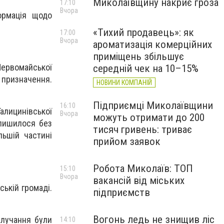
Миколаївщину накриє гроза
17:10
Вчора
формація щодо
«Тихий продавець»: як
17:00
Вчора
ароматизація комерційних
приміщень збільшує
Первомайської
середній чек на 10–15%
 призначення.
НОВИНИ КОМПАНІЙ
Підприємці Миколаївщини
16:10
алицинівської
Вчора
можуть отримати до 200
алишилося без
тисяч гривень: триває
льшій частині
прийом заявок
Робота Миколаїв: ТОП
15:10
Вчора
вакансій від міських
ській громаді.
підприємств
Вогонь ледь не знищив ліс
Влучання були
14:10