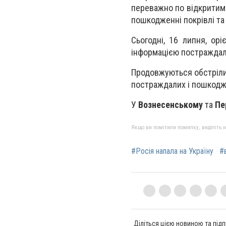
переважно по відкритим
пошкодженні покрівлі та 
Сьогодні, 16 липня, ор
інформацією постраждал
Продовжуються обстріли 
постраждалих і пошкодж
У
Вознесенському
та
Пе
Якщо ви помітили помилку, виділіть нео
#Росія напала на Україну
#
Діліться цією новиною та підп