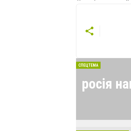
СПЕЦТЕМА
росія на
24 лютого росія
виглядом спецоп
обстрілюють бу
лікарні. Не гре