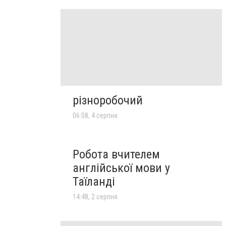
різноробочий
06:08, 4 серпня
Робота вчителем
англійської мови у
Таїланді
14:48, 2 серпня