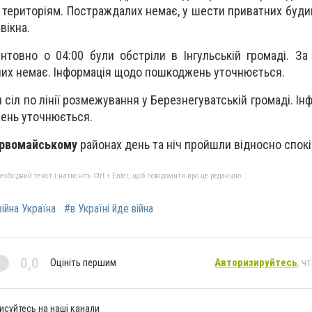
 територіям. Постраждалих немає, у шести приватних буди
вікна.
ієнтовно о 04:00 були обстріли в Інгульській громаді. З
их немає. Інформація щодо пошкоджень уточнюється.
сіл по лінії розмежування у Березнегуватській громаді. І
ень уточнюється.
рвомайському
районах день та ніч пройшли відносно спокі
бхідний текст і натисніть Ctrl + Enter, щоб повідомити про це редакцію
війна Україна
#в Україні йде війна
0,0
Оцініть першим
Авторизируйтесь
, ч
исуйтесь на наші канали