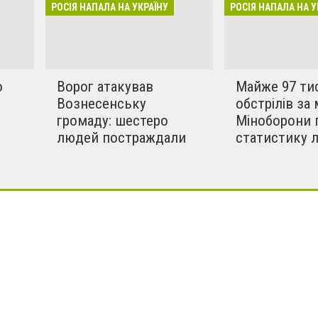
инки в селах. Ми боремось
РОСІЯ НАПАЛА НА УКРАЇНУ
РОСІЯ НАПАЛА НА У
!!
о
Ворог атакував
Майже 97 ти
Вознесенську
обстрілів за 
громаду: шестеро
Міноборони 
людей постраждали
статистику 