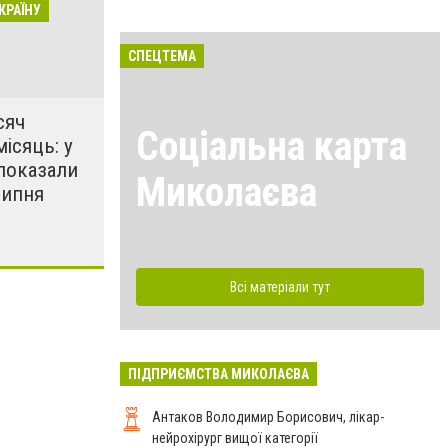
КРАЇНУ
СПЕЦТЕМА
сяч
Соціальна карта
місяць: у
показали
Миколаєва
липня
Всі матеріали тут
ПІДПРИЄМСТВА МИКОЛАЄВА
Антаков Володимир Борисович, лікар-
нейрохірург вищої категорії