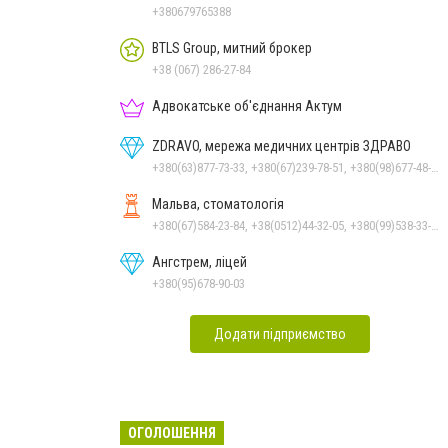
+380679765388
BTLS Group, митний брокер
+38 (067) 286-27-84
Адвокатське об'єднання Актум
ZDRAVO, мережа медичних центрів ЗДРАВО
+380(63)877-73-33, +380(67)239-78-51, +380(98)677-48-87
Мальва, стоматологія
+380(67)584-23-84, +38(0512)44-32-05, +380(99)538-33-25, +380(63)977-35-54
Ангстрем, ліцей
+380(95)678-90-03
Додати підприємство
ОГОЛОШЕННЯ