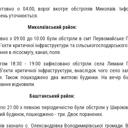
єнтовно о 04:00, ворог вкотре обстріляв Миколаїв. Ін
ень уточнюється.
Миколаївський район:
овно з 09:00 до 10:00 були обстріли в смт Первомайське 
єкти критичної інфраструктури та сільськогосподарського
ня в лісосмугу, канал, поля.
гом 18:30 - 19:00 зафіксовано обстріли села Лимани Г
'єкти критичної інфраструктури, внаслідок чого село з
я. Також пошкоджено два житлові будинки. На вечір бі
чання відновили.
Баштанський район:
0 по 21:00 з певною періодичністю були обстріли у Широків
ий будинок, пошкоджено - три. Двоє поранених.
лів зазнало с. Олександрівка Володимирівської громади. 