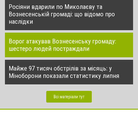
Росіяни вдарили по Миколаєву та
Вознесенській громаді: що відомо про
наслідки
Ворог атакував Вознесенську громаду:
шестеро людей постраждали
Майже 97 тисяч обстрілів за місяць: у
Міноборони показали статистику липня
Всі матеріали тут