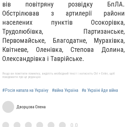
вів повітряну розвідку БпЛА.
Обстрілював з артилерії райони
населених пунктів Осокорівка,
Трудолюбівка, Партизанське,
Первомайське, Благодатне, Мурахівка,
Квітневе, Оленівка, Степова Долина,
Олександрівка і Таврійське.
Якщо ви помітили помилку, виділіть необхідний текст і натисніть Ctrl + Enter, щоб
повідомити про це редакцію
#Росія напала на Україну
#війна Україна
#в Україні йде війна
Дворцова Олена
0,0