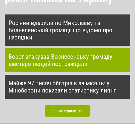
Росіяни вдарили по Миколаєву та
Вознесенській громаді: що відомо про
наслідки
Ворог атакував Вознесенську громаду:
шестеро людей постраждали
Майже 97 тисяч обстрілів за місяць: у
Міноборони показали статистику липня
Всі матеріали тут