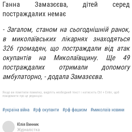
Ганна Замазєєва, дітей серед
постраждалих немає
- Загалом, станом на сьогоднішній ранок,
в миколаївських лікарнях знаходяться
326 громадян, що постраждали від атак
окупантів на Миколаївщину. Ще 49
постраждалих отримали допомогу
амбулаторно, - додала Замазєєва.
Якщо ви помітили помилку, виділіть необхідний текст і натисніть Ctrl + Enter, щоб
повідомити про це редакцію
#україна війна
#рф окупанти
#рф фашизм
#миколаїв новини
Юлія Винник
Журналістка