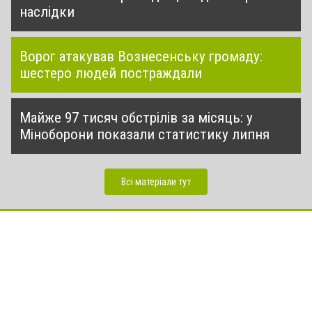
наслідки
Ворог атакував Вознесенську громаду:
шестеро людей постраждали
Майже 97 тисяч обстрілів за місяць: у
Міноборони показали статистику липня
Всі матеріали тут