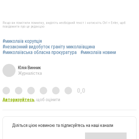
Якщо ви помітили помилку, виділіть необхідний текст і натисніть Ctrl + Enter, щоб
повідомити про це редакцію
#миколаїв корупція
#незаконний видобуток граніту миколаївщина
#миколаївська обласна прокуратура
#миколаїв новини
Юлія Винник
Журналістка
0,0
Авторизуйтесь
, щоб оцінити
Діліться цією новиною та підписуйтесь на наші канали