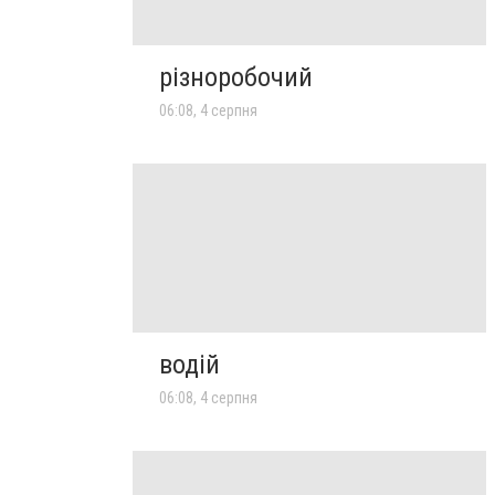
різноробочий
06:08, 4 серпня
водій
06:08, 4 серпня