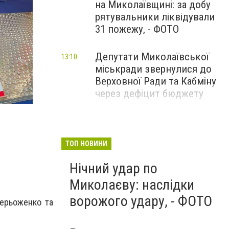
на Миколаївщині: за добу
рятувальники ліквідували
31 пожежу, - ФОТО
Депутати Миколаївської
13:10
міськради звернулися до
Верховної Ради та Кабміну
через дефіцит бюджету
ТОП НОВИНИ
Нічний удар по
Миколаєву: наслідки
ворожого удару, - ФОТО
Серьоженко та