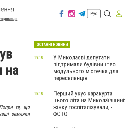
шення
Рус
-відповідь
ОСТАННІ НОВИНИ
ув
У Миколаєві депутати
19:10
підтримали будівництво
я на
модульного містечка для
переселенців
Перший укус каракурта
18:10
цього літа на Миколаївщині:
жінку госпіталізували, -
Попри те, що
ФОТО
 наші земляки