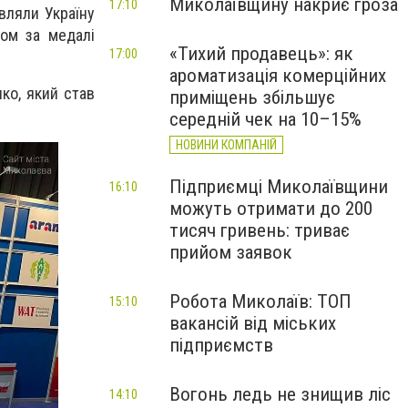
Миколаївщину накриє гроза
17:10
авляли Україну
лом за медалі
«Тихий продавець»: як
17:00
ароматизація комерційних
ко, який став
приміщень збільшує
середній чек на 10–15%
НОВИНИ КОМПАНІЙ
Підприємці Миколаївщини
16:10
можуть отримати до 200
тисяч гривень: триває
прийом заявок
Робота Миколаїв: ТОП
15:10
вакансій від міських
підприємств
Вогонь ледь не знищив ліс
14:10