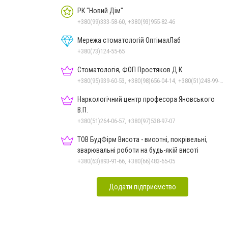
РК "Новий Дім"
+380(99)333-58-60, +380(93)955-82-46
Мережа стоматологій ОптімалЛаб
+380(73)124-55-65
Стоматологія, ФОП Простяков Д.К.
+380(95)939-60-53, +380(98)656-04-14, +380(51)248-99-08, +380(50)159-88-74
Наркологічний центр професора Яновського
В.П.
+380(51)264-06-57, +380(97)538-97-07
ТОВ БудФірм Висота - висотні, покрівельні,
зварювальні роботи на будь-якій висоті
+380(63)893-91-66, +380(66)483-65-05
Додати підприємство