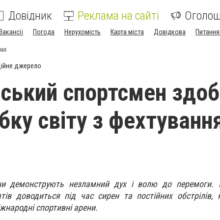
Довідник
Реклама на сайті
Оголо
Вакансії
Погода
Нерухомість
Карта міста
Довідкова
Питання
рах
ійне джерело
ський спортсмен здоб
бку світу з фехтуванн
ни демонструють незламний дух і волю до перемоги. 
тів доводиться під час сирен та постійних обстрілів,
жнародні спортивні арени.