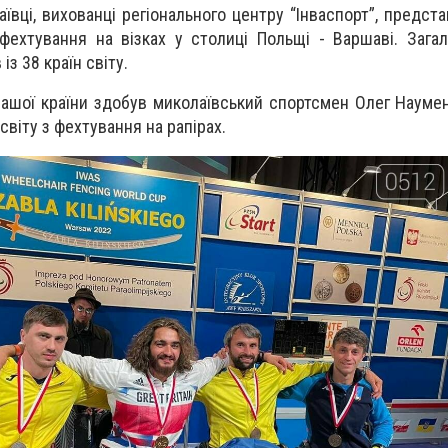
ївці, вихованці регіонального центру “Інваспорт”, предст
 фехтування на візках у столиці Польщі - Варшаві. Зага
із 38 країн світу.
ашої країни здобув миколаївський спортсмен Олег Наумен
віту з фехтування на рапірах.