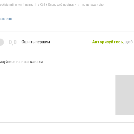
бхідний текст і натисніть Ctrl + Enter, щоб повідомити про це редакцію
колаїв
0,0
Оцініть першим
Авторизуйтесь
, щоб
исуйтесь на наші канали