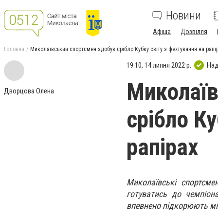
Новини
Афіша
Дозвілля
Головна
Миколаївський спортсмен здобув срібло Кубку світу з фехтування на рапі
19:10, 14 липня 2022 р.
Над
Миколаїв
Дворцова Олена
срібло Ку
рапірах
Миколаївські спортсме
готуватись до чемпіона
впевнено підкорюють мі