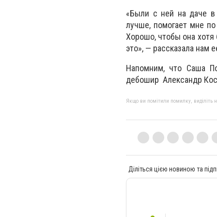
«Были с ней на даче в 
лучше, помогает мне по 
Хорошо, чтобы она хотя 
это», — рассказала нам е
Напомним, что Саша П
дебошир Александр Коси
Якщо ви помітили помилку, виділіть нео
Діліться цією новиною та підп