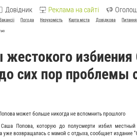
Довідник
Реклама на сайті
Оголо
Вакансії
Погода
Нерухомість
Карта міста
Довідкова
Питання
тью
 жестокого избиения
до сих пор проблемы 
опова может больше никогда не вспомнить прошлого
 Саша Попова, которую до полусмерти избил местный
ра уже возвращалась с мамой с отдыха, сообщает издание "