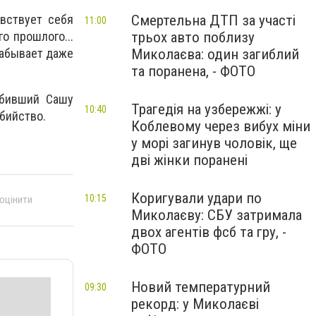
Смертельна ДТП за участі
увствует себя
11:00
трьох авто поблизу
о прошлого...
Миколаєва: один загиблий
забывает даже
та поранена, - ФОТО
збивший Сашу
Трагедія на узбережжі: у
10:40
бийство.
Коблевому через вибух міни
у морі загинув чоловік, ще
дві жінки поранені
Коригували удари по
10:15
 оцінити
Миколаєву: СБУ затримала
двох агентів фсб та гру, -
ФОТО
Новий температурний
09:30
рекорд: у Миколаєві