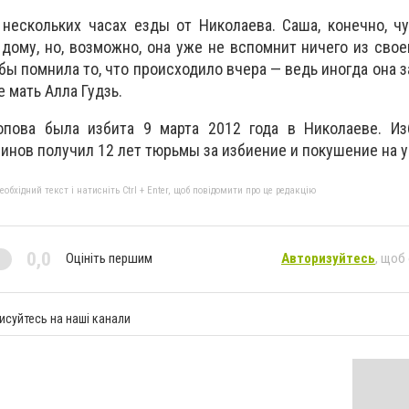
нескольких часах езды от Николаева. Саша, конечно, ч
дому, но, возможно, она уже не вспомнит ничего из своег
бы помнила то, что происходило вчера — ведь иногда она 
е мать Алла Гудзь.
опова была избита 9 марта 2012 года в Николаеве. И
нов получил 12 лет тюрьмы за избиение и покушение на у
бхідний текст і натисніть Ctrl + Enter, щоб повідомити про це редакцію
0,0
Оцініть першим
Авторизуйтесь
, щоб
исуйтесь на наші канали