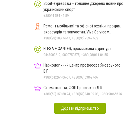
Sport-express.ua – головне джерело новин про
український спорт
+38044 534 45 59
Ремонт мобільної та офісної техніки, продаж
аксесуарів та запчастин, Viva Service у
Миколаєві
+380(93)108-74-47, +380(95)759-77-72
ELESA + GANTER, промислова фурнітура
0443002212, 0800750875, +380(98)011-84-55
Наркологічний центр професора Яновського
В.П.
+380(51)264-06-57, +380(97)538-97-07
Стоматологія, ФОП Простяков Д.К.
+380(50)159-88-74, +380(51)248-99-08, +380(98)656-04-14, +380(95)939-60-53
Додати підприємство