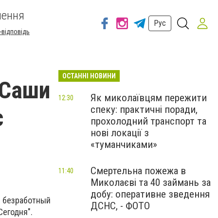
шення
Рус
-відповідь
ОСТАННІ НОВИНИ
 Саши
Як миколаївцям пережити
12:30
спеку: практичні поради,
с
прохолодний транспорт та
нові локації з
«туманчиками»
Смертельна пожежа в
11:40
Миколаєві та 40 займань за
добу: оперативне зведення
 безработный
ДСНС, - ФОТО
Сегодня".