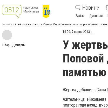
Новини
Афіша
Дозвілля
Головна
У жертвы жестокого избиения Саши Поповой до сих пор проблемы с памя
16:00, 7 липня 2013 р.
У жертвы
Шварц Дмитрий
Поповой 
памятью
Жертва дебошира Саша П
Жительница Николаева
полтора года назад, вче