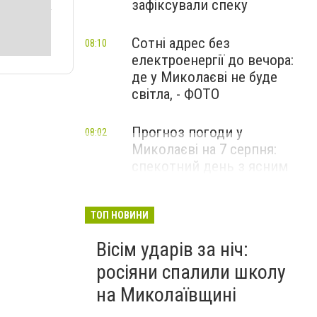
зафіксували спеку
Сотні адрес без
08:10
електроенергії до вечора:
де у Миколаєві не буде
світла, - ФОТО
Прогноз погоди у
08:02
Миколаєві на 7 серпня:
спекотний день з ясним
небом
ТОП НОВИНИ
Вісім ударів за ніч:
росіяни спалили школу
на Миколаївщині