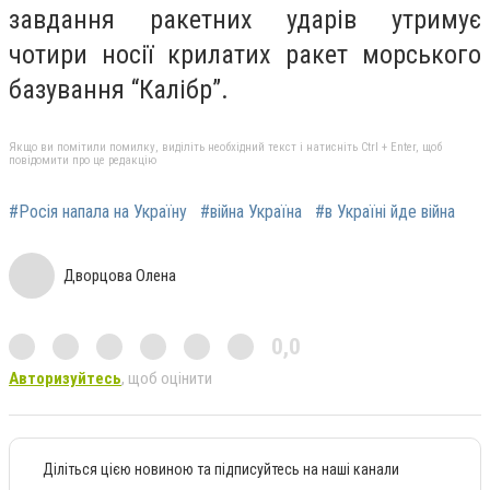
завдання ракетних ударів утримує
чотири носії крилатих ракет морського
базування “Калібр”.
Якщо ви помітили помилку, виділіть необхідний текст і натисніть Ctrl + Enter, щоб
повідомити про це редакцію
#Росія напала на Україну
#війна Україна
#в Україні йде війна
Дворцова Олена
0,0
Авторизуйтесь
, щоб оцінити
Діліться цією новиною та підписуйтесь на наші канали