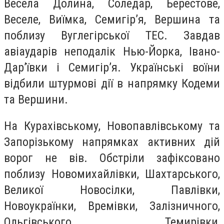
Весела Долина, Соледар, Берестове,
Веселе, Виїмка, Семигір’я, Вершина та
поблизу Вуглегірської ТЕС. Завдав
авіаударів неподалік Нью-Йорка, Івано-
Дар’ївки і Семигір’я. Українські воїни
відбили штурмові дії в напрямку Кодеми
та Вершини.
На Курахівському, Новопавлівському та
Запорізькому напрямках активних дій
ворог не вів. Обстріли зафіксовано
поблизу Новомихайлівки, Шахтарського,
Великої Новосілки, Павлівки,
Новоукраїнки, Времівки, Залізничного,
Ольгівського, Темирівки,