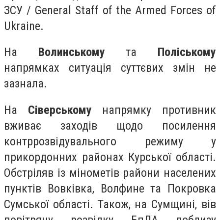
ЗСУ / General Staff of the Armed Forces of
Ukraine.
На
Волинському
та
Поліському
напрямках ситуація суттєвих змін не
зазнала.
На
Сіверському
напрямку противник
вживає заходів щодо посилення
контррозвідувального режиму у
прикордонних районах Курської області.
Обстріляв із мінометів райони населених
пунктів Вовківка, Волфине та Покровка
Сумської області. Також, на Сумщині, вів
повітряну розвідку БпЛА поблизу