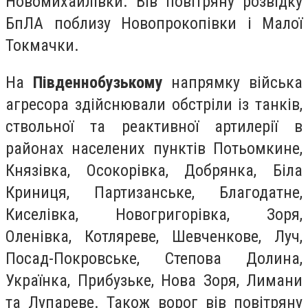
Новомихайлівки. Вів повітряну розвідку
БпЛА поблизу Новопрокопівки і Малої
Токмачки.
На
Південнобузькому
напрямку війська
агресора здійснювали обстріли із танків,
ствольної та реактивної артилерії в
районах населених пунктів Потьомкине,
Князівка, Осокорівка, Добрянка, Біла
Криниця, Партизанське, Благодатне,
Киселівка, Новогригорівка, Зоря,
Оленівка, Котляреве, Шевченкове, Луч,
Посад-Покровське, Степова Долина,
Українка, Прибузьке, Нова Зоря, Лимани
та Лупареве. Також ворог вів повітряну