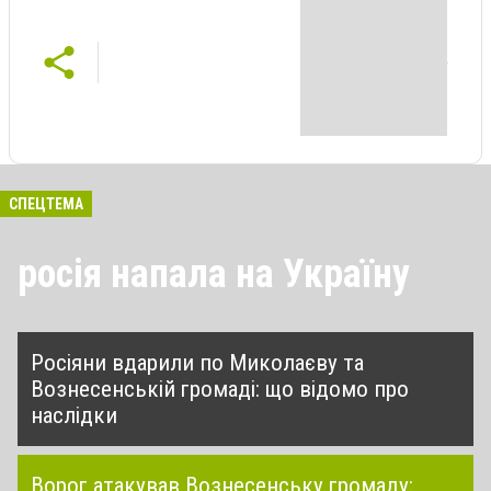
СПЕЦТЕМА
росія напала на Україну
Росіяни вдарили по Миколаєву та
Вознесенській громаді: що відомо про
наслідки
Ворог атакував Вознесенську громаду: