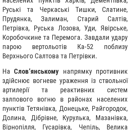
населених пунктів Харків, Дементіївка,
Руські та Черкаські Тишки, Слатине,
Прудянка, Залиман, Старий Салтів,
Петрівка, Руська Лозова, Уди, Явірське,
Коробочкине та Перемога. Завдали удару
парою вертольотів Ка-52 поблизу
Верхнього Салтова та Петрівки.
На
Слов’янському
напрямку противник
здійснює вогневе ураження із ствольної
артилерії та реактивних систем
залпового вогню в районах населених
пунктів Тетянівка, Донецьке, Райгородок,
Долина, Дібрівне, Курулька, Мазанівка,
Вірнопілля, Гусарівка, Чепіль, Велика