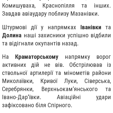
Комишуваха, Краснопілля та інших.
Завдав авіаудару поблизу Мазанівки.
Штурмові дії у напрямках
Іванівки
та
Долина
наші захисники успішно відбили
та відігнали окупантів назад.
На
Краматорському
напрямку ворог
активних дій не вів. Обстрілював із
ствольної артилерії та мінометів райони
Миколаївки, Кривої Луки, Сіверська,
Серебрянки, Верхньокам’янського та
Івано-Дар’ївки. Авіаційні удари
зафіксовано біля Спірного.