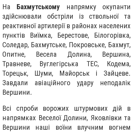
На
Бахмутському
напрямку окупанти
здійснювали обстріли із ствольної та
реактивної артилерії в районах населених
пунктів Виїмка, Берестове, Білогорівка,
Соледар, Бахмутське, Покровське, Бахмут,
Опитне, Весела Долина, Вершина,
Травневе, Вуглегірська ТЕС, Кодема,
Торецьк, Шуми, Майорськ і Зайцеве.
Завдали авіаційного удару неподалік
Вершини.
Всі спроби ворожих штурмових дій в
напрямках Веселої Долини, Яковлівки та
Вершини наші воїни влучним вогнем