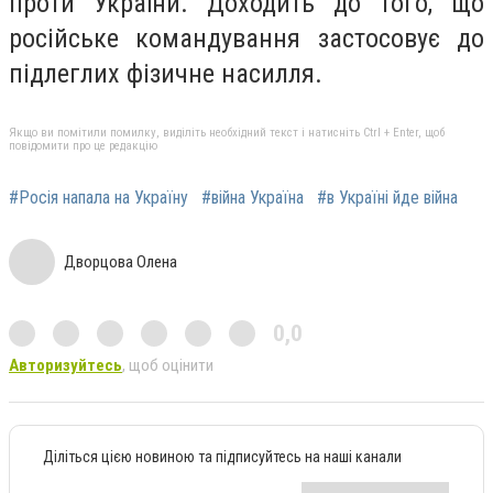
проти України. Доходить до того, що
російське командування застосовує до
підлеглих фізичне насилля.
Якщо ви помітили помилку, виділіть необхідний текст і натисніть Ctrl + Enter, щоб
повідомити про це редакцію
#Росія напала на Україну
#війна Україна
#в Україні йде війна
Дворцова Олена
0,0
Авторизуйтесь
, щоб оцінити
Діліться цією новиною та підписуйтесь на наші канали