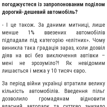
погоджуєтеся із запропонованим поділом
дорогий-дешевий автомобіль?
- І це також. За даними митниці, лише
менше 1% ввезених автомобілів
підпадали під категорію «елітних». Чому
виникла така градація зараз, коли дозвіл
діяв на всі без виключення автівки –
мені не зрозуміло?! Як невідомим
лишається і межа у 10 тисяч євро.
За період війни українці втратили велику
кількість автомобілів. Введення пільг
дозволило громадянам відновити
власний автопарк та суттєво знизило