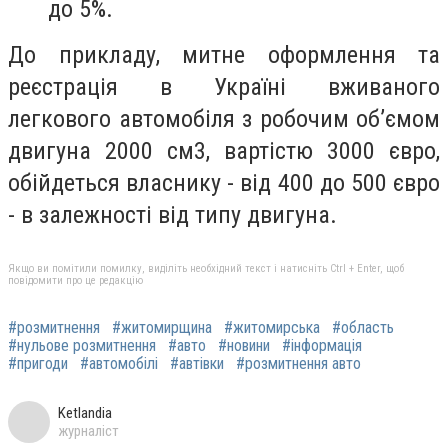
до 5%.
До прикладу, митне оформлення та
реєстрація в Україні вживаного
легкового автомобіля з робочим об’ємом
двигуна 2000 см3, вартістю 3000 євро,
обійдеться власнику - від 400 до 500 євро
- в залежності від типу двигуна.
Якщо ви помітили помилку, виділіть необхідний текст і натисніть Ctrl + Enter, щоб
повідомити про це редакцію
#розмитнення
#житомирщина
#житомирська
#область
#нульове розмитнення
#авто
#новини
#інформація
#пригоди
#автомобілі
#автівки
#розмитнення авто
Ketlandia
журналіст