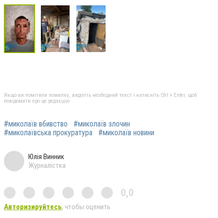
Якщо ви помітили помилку, виділіть необхідний текст і натисніть Ctrl + Enter, щоб
повідомити про це редакцію
#миколаїв вбивство
#миколаїв злочин
#миколаївська прокуратура
#миколаїв новини
Юлія Винник
Журналістка
0,0
Авторизируйтесь
, чтобы оценить