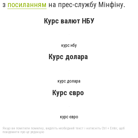
з
посиланням
на прес-службу Мінфіну.
Курс валют НБУ
курс нбу
Курс долара
курс долара
Курс євро
курс євро
Якщо ви помітили помилку, виділіть необхідний текст і натисніть Ctrl + Enter, щоб
повідомити про це редакцію