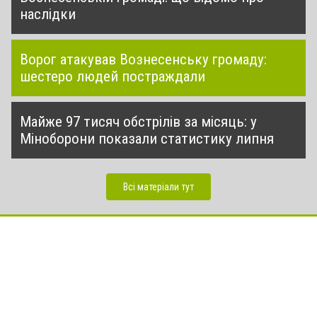
наслідки
Ворог атакував Вознесенську громаду:
шестеро людей постраждали
Майже 97 тисяч обстрілів за місяць: у
Міноборони показали статистику липня
Всі матеріали тут