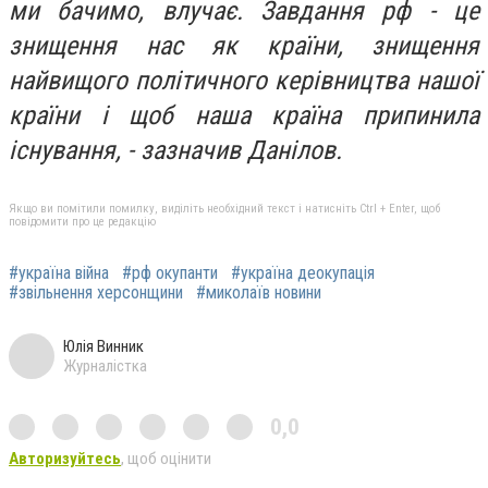
ми бачимо, влучає. Завдання рф - це
знищення нас як країни, знищення
найвищого політичного керівництва нашої
країни і щоб наша країна припинила
існування, - зазначив Данілов.
Якщо ви помітили помилку, виділіть необхідний текст і натисніть Ctrl + Enter, щоб
повідомити про це редакцію
#україна війна
#рф окупанти
#україна деокупація
#звільнення херсонщини
#миколаїв новини
Юлія Винник
Журналістка
0,0
Авторизуйтесь
, щоб оцінити