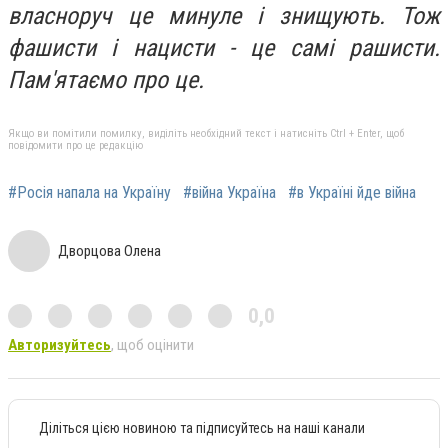
власноруч це минуле і знищують. Тож
фашисти і нацисти - це самі рашисти.
Пам'ятаємо про це.
Якщо ви помітили помилку, виділіть необхідний текст і натисніть Ctrl + Enter, щоб
повідомити про це редакцію
#Росія напала на Україну
#війна Україна
#в Україні йде війна
Дворцова Олена
0,0
Авторизуйтесь
, щоб оцінити
Діліться цією новиною та підписуйтесь на наші канали