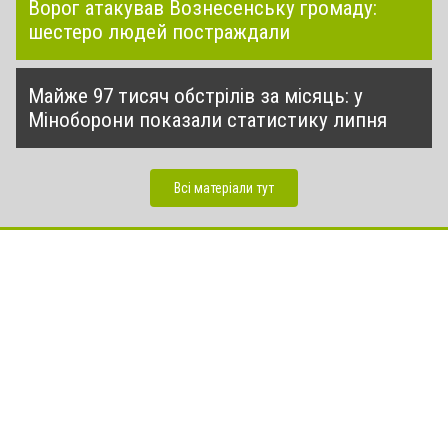
Ворог атакував Вознесенську громаду:
шестеро людей постраждали
Майже 97 тисяч обстрілів за місяць: у
Міноборони показали статистику липня
Всі матеріали тут