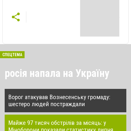
СПЕЦТЕМА
росія напала на Україну
Ворог атакував Вознесенську громаду:
шестеро людей постраждали
Майже 97 тисяч обстрілів за місяць: у
Міноборони показали статистику липня