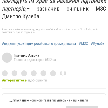
покладуть їм край за належної підтримки
партнерів,
– зазначив очільник МЗС
Дмитро Кулеба.
Якщо ви помітили помилку, виділіть необхідний текст і натисніть Ctrl + Enter, щоб
повідомити про це редакцію
#надання українцям російського громадянства
#МЗС
#Кулеба
Ткаченко Альона
Головна редакторка 0512.ua
0,0
Авторизуйтесь
, щоб оцінити
Діліться цією новиною та підписуйтесь на наші канали