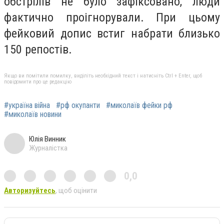
обстрілів не було зафіксовано, люди
фактично проігнорували. При цьому
фейковий допис встиг набрати близько
150 репостів.
Якщо ви помітили помилку, виділіть необхідний текст і натисніть Ctrl + Enter, щоб
повідомити про це редакцію
#україна війна
#рф окупанти
#миколаїв фейки рф
#миколаїв новини
Юлія Винник
Журналістка
0,0
Авторизуйтесь
, щоб оцінити