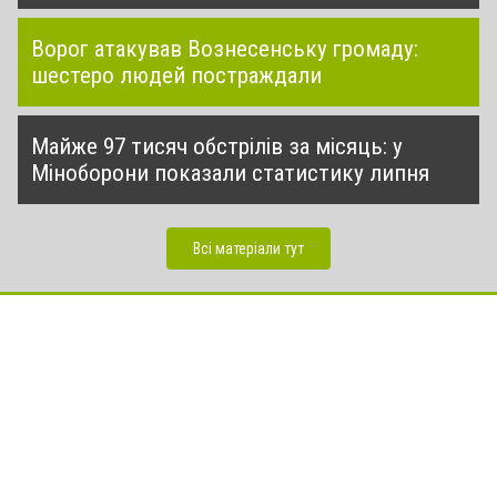
Ворог атакував Вознесенську громаду:
шестеро людей постраждали
Майже 97 тисяч обстрілів за місяць: у
Міноборони показали статистику липня
Всі матеріали тут