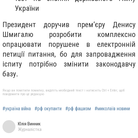
України
Президент доручив прем’єру Денису
Шмигалю розробити комплексно
опрацювати порушене в електронній
петиції питання, бо для запровадження
іспиту потрібно змінити законодавчу
базу.
Якщо ви помітили помилку, виділіть необхідний текст і натисніть Ctrl + Enter, щоб
повідомити про це редакцію
#україна війна
#рф окупанти
#рф фашизм
#миколаїв новини
Юлія Винник
Журналістка