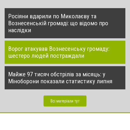
Росіяни вдарили по Миколаєву та
Вознесенській громаді: що відомо про
наслідки
Ворог атакував Вознесенську громаду:
шестеро людей постраждали
Майже 97 тисяч обстрілів за місяць: у
Міноборони показали статистику липня
Всі матеріали тут